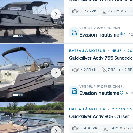
1 × 225 ch
7,76 m × 2,85
VENDEUR PROFESSIONNEL
Evasion nautisme
3430
BATEAU À MOTEUR
NEUF
20
Quicksilver Activ 755 Sundeck
1 × 225 ch
7,62 m × 2,5
VENDEUR PROFESSIONNEL
Evasion nautisme
3430
BATEAU À MOTEUR
OCCASION
Quicksilver Activ 805 Cruiser
1 × 400 ch
8,4 m × 2,55