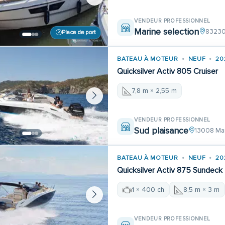
VENDEUR PROFESSIONNEL
Marine selection
83230
Place de port
BATEAU À MOTEUR
NEUF
20
Quicksilver Activ 805 Cruiser
7,8 m × 2,55 m
VENDEUR PROFESSIONNEL
Sud plaisance
13008 Mar
BATEAU À MOTEUR
NEUF
20
Quicksilver Activ 875 Sundeck
1 × 400 ch
8,5 m × 3 m
VENDEUR PROFESSIONNEL