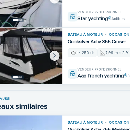
VENDEUR PROFESSIONNEL
Star yachting
Antibes
BATEAU À MOTEUR
OCCASION
Quicksilver Activ 855 Cruiser
1 × 250 ch
7,99 m × 2,9
VENDEUR PROFESSIONNEL
Aaa french yachting
8
AUSSI
aux similaires
BATEAU À MOTEUR
OCCASION
Quicksilver Activ 755 Weeken