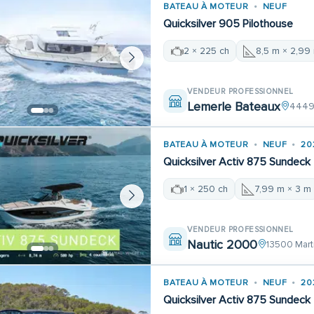
BATEAU À MOTEUR
NEUF
Quicksilver 905 Pilothouse
2 × 225 ch
8,5 m × 2,99
VENDEUR PROFESSIONNEL
Lemerle Bateaux
44490
BATEAU À MOTEUR
NEUF
20
Quicksilver Activ 875 Sundeck
1 × 250 ch
7,99 m × 3 m
VENDEUR PROFESSIONNEL
Nautic 2000
13500 Mart
BATEAU À MOTEUR
NEUF
20
Quicksilver Activ 875 Sundeck