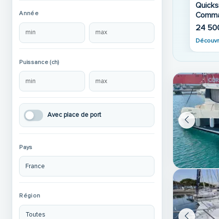
Quicksilver Activ 675
29 990 €
Année
Sundeck
57 68
46 900 €
47 900 €
Découvr
Découvrir
Puissance (ch)
Avec place de port
Pays
Région