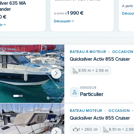
Quicksilver Activ 755
Cruis
Cruiser
99 0
0 €
81 900 €
91 844 €
Découv
ir
Découvrir
BATEAU À MOTEUR
OCCASION
Quicksilver Activ 855 Cruiser
8,55 m × 2,98 m
VENDEUR
Particulier
BATEAU MOTEUR
OCCASION
Quicksilver Activ 855 Cruiser
1 × 260 ch
8,91 m × 2,9