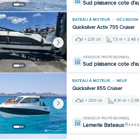
Sud plaisance cote d'a
BATEAU À MOTEUR
OCCASION
Quicksilver Activ 755 Cruiser
1 × 225 ch
7,5 m × 2,48 
VENDEUR PROFESSIONNEL
Sud plaisance cote d'a
BATEAU À MOTEUR
NEUF
Quicksilver 855 Cruiser
2 × 200 ch
8,91 m × 2,9
VENDEUR PROFESSIONNEL
Lemerle Bateaux
44490