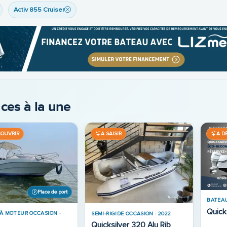
Activ 855 Cruiser
ces à la une
Sur commande
COUVRIR
A SAISIR
A D
BATEAU
2023
BATEAU À MOTEUR OCCASION ·
À MOTEUR NEUF · 2026
2024
Quick
ilver Activ 705 open