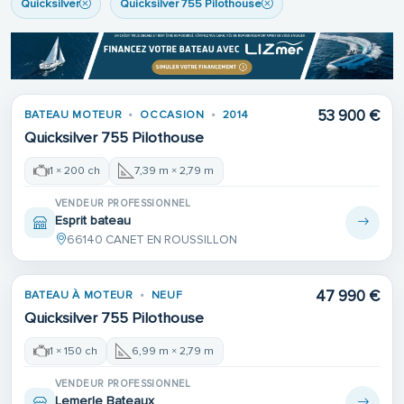
Quicksilver
Quicksilver 755 Pilothouse
53 900 €
BATEAU MOTEUR
OCCASION
2014
Quicksilver 755 Pilothouse
1 × 200 ch
7,39 m × 2,79 m
VENDEUR PROFESSIONNEL
Esprit bateau
66140 CANET EN ROUSSILLON
47 990 €
BATEAU À MOTEUR
NEUF
Quicksilver 755 Pilothouse
1 × 150 ch
6,99 m × 2,79 m
VENDEUR PROFESSIONNEL
Lemerle Bateaux