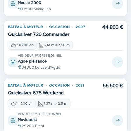
Nautic 2000
13500 Martigues
44 800 €
BATEAU À MOTEUR
OCCASION
2007
Quicksilver 720 Commander
2 × 200 ch
7,14 m × 2,68 m
VENDEUR PROFESSIONNEL
Agde plaisance
34300 Le cap d'Agde
56 500 €
BATEAU À MOTEUR
OCCASION
2021
Quicksilver 675 Weekend
1 × 200 ch
7,37 m × 2,5 m
VENDEUR PROFESSIONNEL
Naviouest
29200 Brest