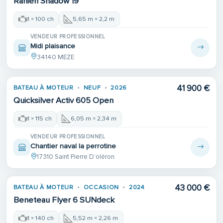
Ranieri Shadow 19
1 × 100 ch
5,65 m × 2,2 m
VENDEUR PROFESSIONNEL
Midi plaisance
34140 MEZE
41 900 €
BATEAU À MOTEUR
NEUF
2026
Quicksilver Activ 605 Open
1 × 115 ch
6,05 m × 2,34 m
VENDEUR PROFESSIONNEL
Chantier naval la perrotine
17310 Saint Pierre D’oléron
43 000 €
BATEAU À MOTEUR
OCCASION
2024
Beneteau Flyer 6 SUNdeck
1 × 140 ch
5,52 m × 2,26 m