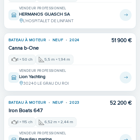
VENDEUR PROFESSIONNEL
HERMANOS GUASCH SA
L'HOSPITALET DE LINFANT
51 900 €
BATEAU À MOTEUR
NEUF
2024
Canna b-One
1 × 50 ch
5,5 m × 1,94 m
VENDEUR PROFESSIONNEL
Lion Yachting
30240 LE GRAU DU ROI
52 200 €
BATEAU À MOTEUR
NEUF
2023
Iron Boats 647
1 × 115 ch
6,52 m × 2,44 m
VENDEUR PROFESSIONNEL
Beaulieu marine