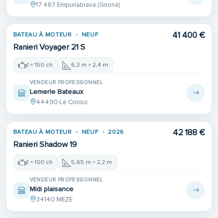
17 487 Empuriabrava (Girona)
41 400 €
BATEAU À MOTEUR
NEUF
Ranieri Voyager 21 S
1 × 150 ch
6,3 m × 2,4 m
VENDEUR PROFESSIONNEL
Lemerle Bateaux
44490 Le Croisic
42 188 €
BATEAU À MOTEUR
NEUF
2026
Ranieri Shadow 19
1 × 100 ch
5,65 m × 2,2 m
VENDEUR PROFESSIONNEL
Midi plaisance
34140 MEZE