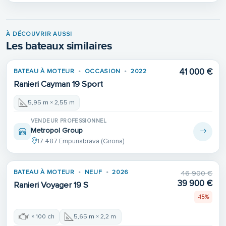
À DÉCOUVRIR AUSSI
Les bateaux similaires
41 000 €
BATEAU À MOTEUR
OCCASION
2022
Ranieri Cayman 19 Sport
5,95 m × 2,55 m
VENDEUR PROFESSIONNEL
Metropol Group
17 487 Empuriabrava (Girona)
BATEAU À MOTEUR
NEUF
2026
46 900 €
39 900 €
Ranieri Voyager 19 S
-15%
1 × 100 ch
5,65 m × 2,2 m