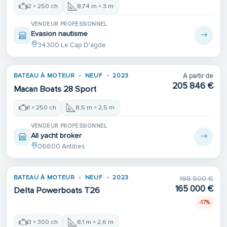
2 × 250 ch
8,74 m × 3 m
VENDEUR PROFESSIONNEL
Evasion nautisme
34300 Le Cap D'agde
BATEAU À MOTEUR
NEUF
2023
A partir de
205 846 €
Macan Boats 28 Sport
1 × 250 ch
8,5 m × 2,5 m
VENDEUR PROFESSIONNEL
All yacht broker
06600 Antibes
BATEAU À MOTEUR
NEUF
2023
198 500 €
165 000 €
Delta Powerboats T26
-17%
3 × 300 ch
8,1 m × 2,6 m