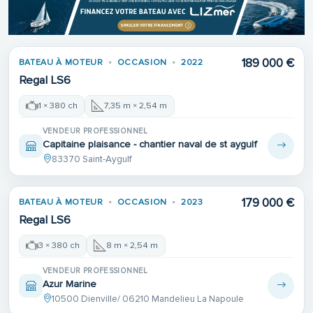
189 000 €
BATEAU À MOTEUR
OCCASION
2022
1ÈRE MAIN
Regal LS6
1 × 380 ch
7,35 m × 2,54 m
VENDEUR PROFESSIONNEL
Capitaine plaisance - chantier naval de st aygulf
83370 Saint-Aygulf
179 000 €
BATEAU À MOTEUR
OCCASION
2023
Regal LS6
3 × 380 ch
8 m × 2,54 m
VENDEUR PROFESSIONNEL
Azur Marine
10500 Dienville/ 06210 Mandelieu La Napoule