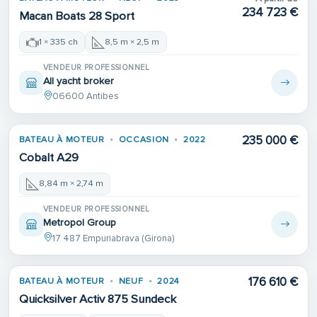
234 723 €
Macan Boats 28 Sport
1 × 335 ch
8,5 m × 2,5 m
VENDEUR PROFESSIONNEL
All yacht broker
06600 Antibes
235 000 €
BATEAU À MOTEUR
OCCASION
2022
Cobalt A29
8,84 m × 2,74 m
VENDEUR PROFESSIONNEL
Metropol Group
17 487 Empuriabrava (Girona)
176 610 €
BATEAU À MOTEUR
NEUF
2024
Quicksilver Activ 875 Sundeck