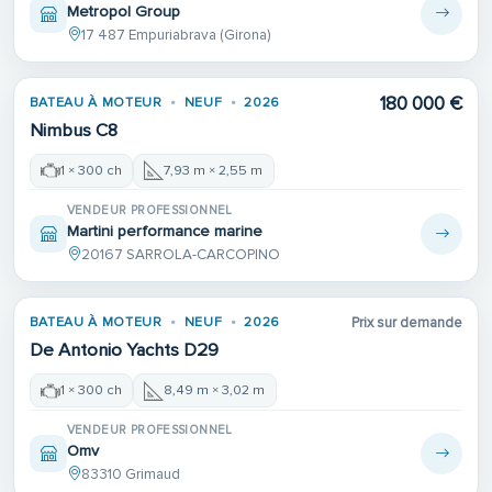
Metropol Group
17 487 Empuriabrava (Girona)
180 000 €
BATEAU À MOTEUR
NEUF
2026
Nimbus C8
1 × 300 ch
7,93 m × 2,55 m
VENDEUR PROFESSIONNEL
Martini performance marine
20167 SARROLA-CARCOPINO
BATEAU À MOTEUR
NEUF
2026
Prix sur demande
De Antonio Yachts D29
1 × 300 ch
8,49 m × 3,02 m
VENDEUR PROFESSIONNEL
Omv
83310 Grimaud