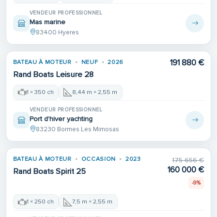
VENDEUR PROFESSIONNEL
Mas marine
83400 Hyeres
191 880 €
BATEAU À MOTEUR
NEUF
2026
Rand Boats Leisure 28
1 × 350 ch
8,44 m × 2,55 m
VENDEUR PROFESSIONNEL
Port d'hiver yachting
83230 Bormes Les Mimosas
BATEAU À MOTEUR
OCCASION
2023
175 656 €
160 000 €
Rand Boats Spirit 25
-9%
1 × 250 ch
7,5 m × 2,55 m