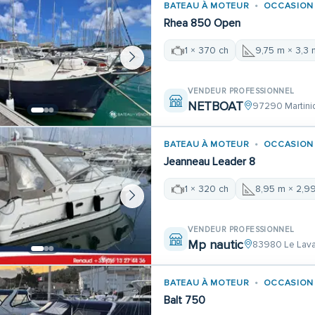
BATEAU À MOTEUR
OCCASION
Rhea 850 Open
1 × 370 ch
9,75 m × 3,3 
VENDEUR PROFESSIONNEL
NETBOAT
97290 Martini
BATEAU À MOTEUR
OCCASION
Jeanneau Leader 8
1 × 320 ch
8,95 m × 2,9
VENDEUR PROFESSIONNEL
Mp nautic
83980 Le Lav
BATEAU À MOTEUR
OCCASION
Balt 750