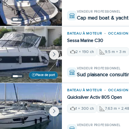
VENDEUR PROFESSIONNEL
Cap med boat & yacht 
BATEAU À MOTEUR
OCCASION
Sessa Marine C30
2 × 190 ch
9,5 m × 3 m
VENDEUR PROFESSIONNEL
Sud plaisance consulti
Place de port
BATEAU À MOTEUR
OCCASION
Quicksilver Activ 805 Open
1 × 300 ch
7,63 m × 2,4
VENDEUR PROFESSIONNEL