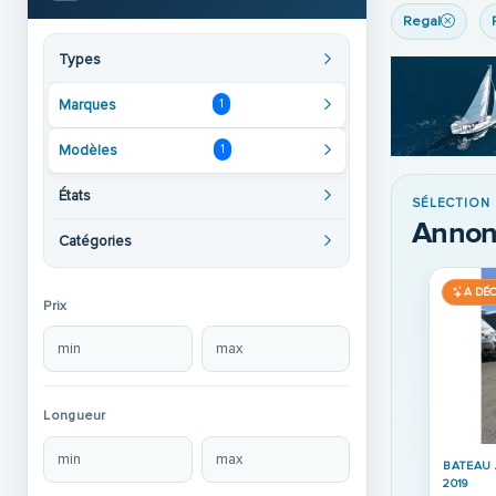
Regal
Types
Marques
1
Modèles
1
États
SÉLECTION
Annon
Catégories
A DÉ
Prix
Longueur
BATEAU 
2019