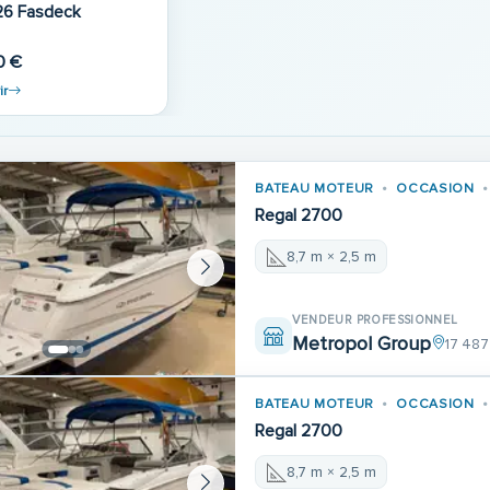
egal 26 Fasdeck
0 €
ir
BATEAU MOTEUR
OCCASION
Regal 2700
8,7 m × 2,5 m
VENDEUR PROFESSIONNEL
Metropol Group
17 487
BATEAU MOTEUR
OCCASION
Regal 2700
8,7 m × 2,5 m