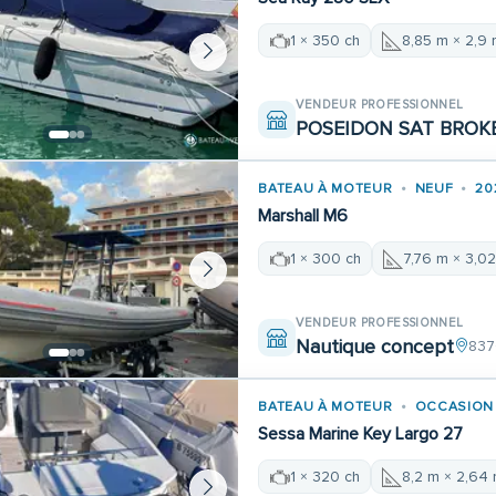
1 × 350 ch
8,85 m × 2,9
VENDEUR PROFESSIONNEL
POSEIDON SAT BROK
BATEAU À MOTEUR
NEUF
20
Marshall M6
1 × 300 ch
7,76 m × 3,0
VENDEUR PROFESSIONNEL
Nautique concept
837
BATEAU À MOTEUR
OCCASION
Sessa Marine Key Largo 27
1 × 320 ch
8,2 m × 2,64