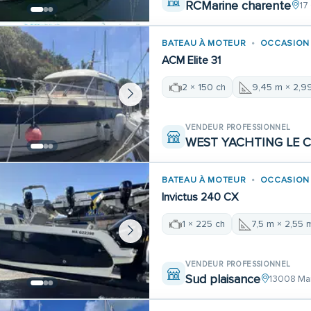
RCMarine charente
17
BATEAU À MOTEUR
OCCASION
ACM Elite 31
2 × 150 ch
9,45 m × 2,9
VENDEUR PROFESSIONNEL
WEST YACHTING LE 
BATEAU À MOTEUR
OCCASION
Invictus 240 CX
1 × 225 ch
7,5 m × 2,55 
VENDEUR PROFESSIONNEL
Sud plaisance
13008 Mar