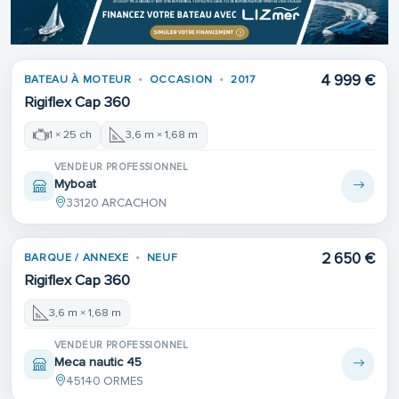
4 999 €
BATEAU À MOTEUR
OCCASION
2017
Rigiflex Cap 360
1 × 25 ch
3,6 m × 1,68 m
VENDEUR PROFESSIONNEL
Myboat
33120 ARCACHON
2 650 €
BARQUE / ANNEXE
NEUF
Rigiflex Cap 360
3,6 m × 1,68 m
VENDEUR PROFESSIONNEL
Meca nautic 45
45140 ORMES