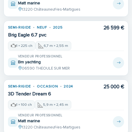
Matt marine
13220 Châteauneuf-les-Martigues
26 599 €
SEMI-RIGIDE
NEUF
2025
Brig Eagle 6.7 pvc
1 × 225 ch
6,7 m × 2,55 m
VENDEUR PROFESSIONNEL
Bm yachting
06590 THEOULE SUR MER
25 000 €
SEMI-RIGIDE
OCCASION
2024
3D Tender Dream 6
1 × 100 ch
5,9 m × 2,45 m
VENDEUR PROFESSIONNEL
Matt marine
13220 Châteauneuf-les-Martigues