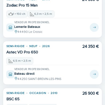
Zodiac Pro 15 Man
1 × 150 ch
6,3 m × 2,5 m
VENDEUR PROFESSIONNEL
Lemerle Bateaux
44490 Le Croisic
24 350 €
SEMI-RIGIDE
NEUF
2026
Astec VD Pro 650
6,5 m × 2,5 m
VENDEUR PROFESSIONNEL
Bateau direct
44250 SAINT-BREVIN-LES-PINS
26 900 €
SEMI-RIGIDE
OCCASION
2010
BSC 65