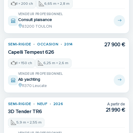
1 × 200 ch
6,65 m × 2,8 m
VENDEUR PROFESSIONNEL
Consult plaisance
83200 TOULON
27 900 €
SEMI-RIGIDE
OCCASION
2014
Capelli Tempest 626
1 × 150 ch
6,25 m × 2,6 m
VENDEUR PROFESSIONNEL
Ab yachting
11370 Leucate
SEMI-RIGIDE
NEUF
2026
A partir de
21 990 €
3D Tender TR6
5,9 m × 2,55 m