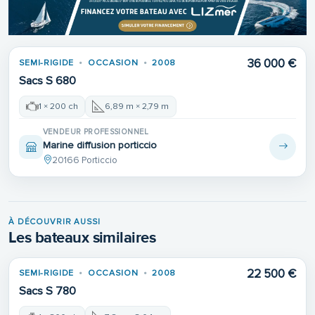
36 000 €
SEMI-RIGIDE
OCCASION
2008
Sacs S 680
1 × 200 ch
6,89 m × 2,79 m
VENDEUR PROFESSIONNEL
Marine diffusion porticcio
20166 Porticcio
À DÉCOUVRIR AUSSI
Les bateaux similaires
22 500 €
SEMI-RIGIDE
OCCASION
2008
Sacs S 780