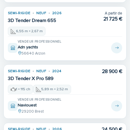
SEMI-RIGIDE
NEUF
2026
A partir de
21 725 €
3D Tender Dream 655
6,55 m × 2,67 m
VENDEUR PROFESSIONNEL
Adn yachts
56640 Arzon
28 900 €
SEMI-RIGIDE
NEUF
2024
3D Tender X Pro 589
1 × 115 ch
5,89 m × 2,52 m
VENDEUR PROFESSIONNEL
Naviouest
29200 Brest
24 500 €
SEMI-RIGIDE
NEUF
2006