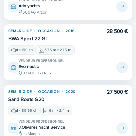
VENDEUR PROFESSIONNEL
Adn yachts
56640 Arzon
28 500 €
SEMI-RIGIDE
OCCASION
2016
BWA Sport 22 GT
1 × 150 ch
6,75 m × 2,75 m
VENDEUR PROFESSIONNEL
Evo nautic
83400 HYERES
27 500 €
SEMI-RIGIDE
OCCASION
2020
Sand Boats G20
1 × 89.99 ch
6 m × 2,4 m
VENDEUR PROFESSIONNEL
J.Olivares Yacht Service
La Manga