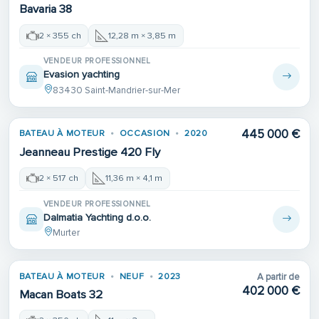
Bavaria 38
2 × 355 ch
12,28 m × 3,85 m
VENDEUR PROFESSIONNEL
Evasion yachting
83430 Saint-Mandrier-sur-Mer
445 000 €
BATEAU À MOTEUR
OCCASION
2020
Jeanneau Prestige 420 Fly
2 × 517 ch
11,36 m × 4,1 m
VENDEUR PROFESSIONNEL
Dalmatia Yachting d.o.o.
Murter
BATEAU À MOTEUR
NEUF
2023
A partir de
402 000 €
Macan Boats 32