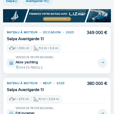
Salpa
Avantgarde 1.1
Place de port
349 000 €
BATEAU À MOTEUR
OCCASION
2023
Salpa Avantgarde 1.1
2 × 300 ch
11,2 m × 3,4 m
VENDEUR PROFESSIONNEL
Alize yachting
34470 PEROLS
380 000 €
BATEAU À MOTEUR
NEUF
2023
Salpa Avantgarde 1.1
2 × 270 ch
11,1 m × 3,54 m
VENDEUR PROFESSIONNEL
Fdl locamer