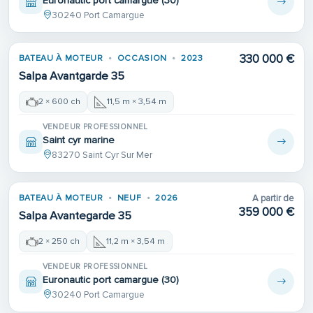
Euronautic port camargue (30)
30240 Port Camargue
330 000 €
BATEAU À MOTEUR
OCCASION
2023
1ÈRE MAIN
Salpa Avantgarde 35
2 × 600 ch
11,5 m × 3,54 m
VENDEUR PROFESSIONNEL
Saint cyr marine
83270 Saint Cyr Sur Mer
BATEAU À MOTEUR
NEUF
2026
A partir de
359 000 €
Salpa Avantegarde 35
2 × 250 ch
11,2 m × 3,54 m
VENDEUR PROFESSIONNEL
Euronautic port camargue (30)
30240 Port Camargue