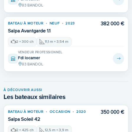
83 BANDOL
382 000 €
BATEAU À MOTEUR
NEUF
2023
Salpa Avantgarde 1.1
2 × 300 ch
11,1 m × 3,54 m
VENDEUR PROFESSIONNEL
Fdl locamer
83 BANDOL
À DÉCOUVRIR AUSSI
Les bateaux similaires
350 000 €
BATEAU À MOTEUR
OCCASION
2020
Salpa Soleil 42
2 × 425 ch
12,5 m × 3,9 m