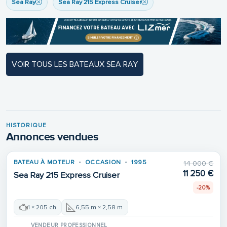
Sea Ray
Sea Ray 215 Express Cruiser
VOIR TOUS LES BATEAUX SEA RAY
HISTORIQUE
Annonces vendues
BATEAU À MOTEUR
OCCASION
1995
14 000 €
VENDU
11 250 €
Sea Ray 215 Express Cruiser
-20%
1 × 205 ch
6,55 m × 2,58 m
VENDEUR PROFESSIONNEL