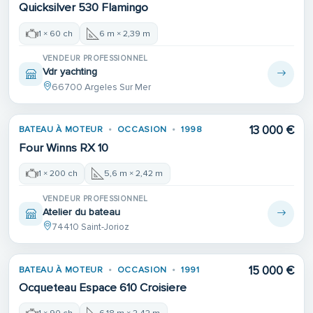
Quicksilver 530 Flamingo
1 × 60 ch
6 m × 2,39 m
VENDEUR PROFESSIONNEL
Vdr yachting
66700 Argeles Sur Mer
13 000 €
BATEAU À MOTEUR
OCCASION
1998
Four Winns RX 10
1 × 200 ch
5,6 m × 2,42 m
VENDEUR PROFESSIONNEL
Atelier du bateau
74410 Saint-Jorioz
15 000 €
BATEAU À MOTEUR
OCCASION
1991
Ocqueteau Espace 610 Croisiere
1 × 90 ch
6,18 m × 2,42 m