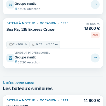
Groupe nautic
33120 Arcachon
BATEAU À MOTEUR
OCCASION
1995
16 500 €
VENDU
13 900 €
Sea Ray 215 Express Cruiser
-16%
2 × 200 ch
6,53 m × 2,55 m
VENDEUR PROFESSIONNEL
Groupe nautic
33120 Arcachon
À DÉCOUVRIR AUSSI
Les bateaux similaires
14 900 €
BATEAU À MOTEUR
OCCASION
1992