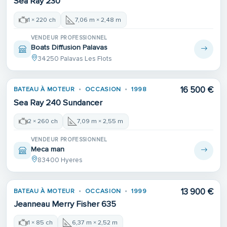
Sea Ray 230
1 × 220 ch
7,06 m × 2,48 m
VENDEUR PROFESSIONNEL
Boats Diffusion Palavas
34250 Palavas Les Flots
16 500 €
BATEAU À MOTEUR
OCCASION
1998
Sea Ray 240 Sundancer
2 × 260 ch
7,09 m × 2,55 m
VENDEUR PROFESSIONNEL
Meca man
83400 Hyeres
13 900 €
BATEAU À MOTEUR
OCCASION
1999
Jeanneau Merry Fisher 635
1 × 85 ch
6,37 m × 2,52 m