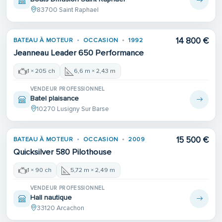
83700 Saint Raphael
14 800 €
BATEAU À MOTEUR
OCCASION
1992
Jeanneau Leader 650 Performance
1 × 205 ch
6,6 m × 2,43 m
VENDEUR PROFESSIONNEL
Batel plaisance
10270 Lusigny Sur Barse
15 500 €
BATEAU À MOTEUR
OCCASION
2009
Quicksilver 580 Pilothouse
1 × 90 ch
5,72 m × 2,49 m
VENDEUR PROFESSIONNEL
Hall nautique
33120 Arcachon