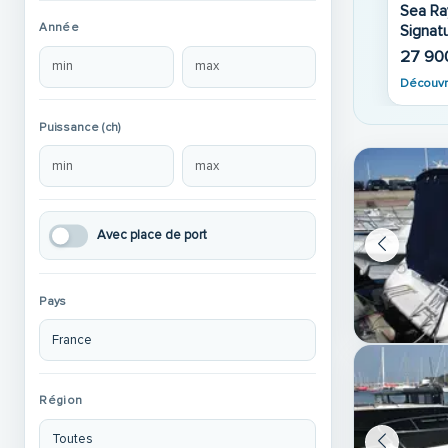
Sea Ray 240 Bow 
Année
Signat
27 90
Découvr
Puissance (ch)
Avec place de port
Pays
Région