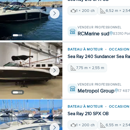
1 × 200 ch
6,52 m × 2,5
VENDEUR PROFESSIONNEL
RCMarine sud
83310 Por
BATEAU À MOTEUR
OCCASION
Sea Ray 240 Sundancer Sea R
7,75 m × 2,55 m
VENDEUR PROFESSIONNEL
Metropol Group
17 487
BATEAU À MOTEUR
OCCASION
Sea Ray 210 SPX OB
1 × 200 ch
6,55 m × 2,5