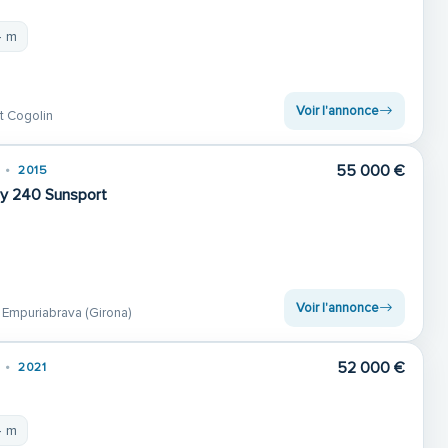
4 m
Voir l'annonce
t Cogolin
55 000 €
2015
ay 240 Sunsport
Voir l'annonce
 Empuriabrava (Girona)
52 000 €
2021
4 m