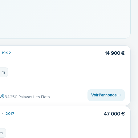
14 900 €
1992
8 m
Voir l'annonce
s
34250 Palavas Les Flots
47 000 €
2017
 m