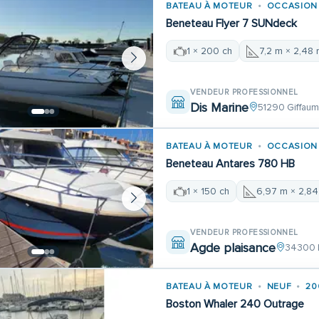
BATEAU À MOTEUR
OCCASION
Beneteau Flyer 7 SUNdeck
1 × 200 ch
7,2 m × 2,48
VENDEUR PROFESSIONNEL
Dis Marine
51290 Giffau
BATEAU À MOTEUR
OCCASION
Beneteau Antares 780 HB
1 × 150 ch
6,97 m × 2,8
VENDEUR PROFESSIONNEL
Agde plaisance
34300 
BATEAU À MOTEUR
NEUF
20
Boston Whaler 240 Outrage