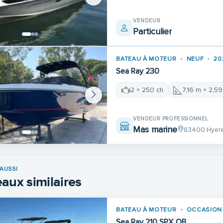
VENDEUR
Particulier
BATEAU À MOTEUR
NEUF
20
Sea Ray 230
2 × 250 ch
7,16 m × 2,5
VENDEUR PROFESSIONNEL
Mas marine
83400 Hyer
AUSSI
aux similaires
BATEAU À MOTEUR
OCCASION
Sea Ray 210 SPX OB