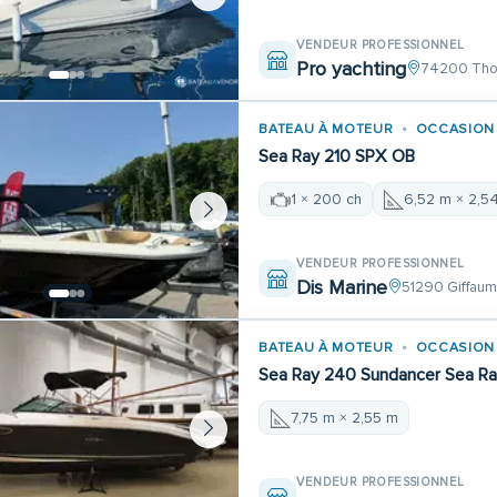
VENDEUR PROFESSIONNEL
Pro yachting
74200 Tho
BATEAU À MOTEUR
OCCASION
Sea Ray 210 SPX OB
1 × 200 ch
6,52 m × 2,5
VENDEUR PROFESSIONNEL
Dis Marine
51290 Giffau
BATEAU À MOTEUR
OCCASION
Sea Ray 240 Sundancer Sea R
7,75 m × 2,55 m
VENDEUR PROFESSIONNEL