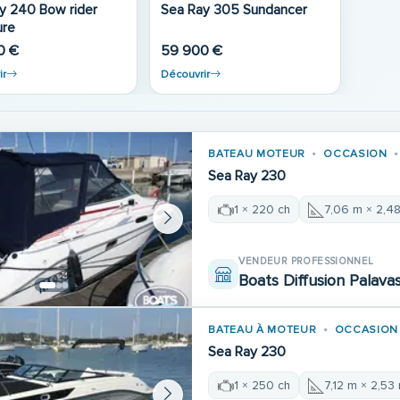
rider
Sea Ray 305 Sundancer
ure
0 €
59 900 €
ir
Découvrir
BATEAU MOTEUR
OCCASION
Sea Ray 230
1 × 220 ch
7,06 m × 2,4
VENDEUR PROFESSIONNEL
Boats Diffusion Palava
BATEAU À MOTEUR
OCCASION
Sea Ray 230
1 × 250 ch
7,12 m × 2,53