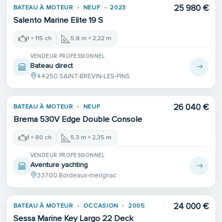
25 980 €
BATEAU À MOTEUR
NEUF
2023
Salento Marine Elite 19 S
1 × 115 ch
5,8 m × 2,22 m
VENDEUR PROFESSIONNEL
Bateau direct
44250 SAINT-BREVIN-LES-PINS
26 040 €
BATEAU À MOTEUR
NEUF
Brema 530V Edge Double Console
1 × 80 ch
5,3 m × 2,35 m
VENDEUR PROFESSIONNEL
Aventure yachting
33700 Bordeaux-merignac
24 000 €
BATEAU À MOTEUR
OCCASION
2005
Sessa Marine Key Largo 22 Deck