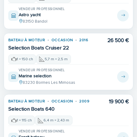
VENDEUR PROFESSIONNEL
Astro yacht
83150 Bandol
26 500 €
BATEAU À MOTEUR
OCCASION
2016
1ÈRE MAIN
Selection Boats Cruiser 22
1 × 150 ch
5,7 m × 2,5 m
VENDEUR PROFESSIONNEL
Marine selection
83230 Bormes Les Mimosas
19 900 €
BATEAU À MOTEUR
OCCASION
2009
Selection Boats 640
1 × 115 ch
6,4 m × 2,43 m
VENDEUR PROFESSIONNEL