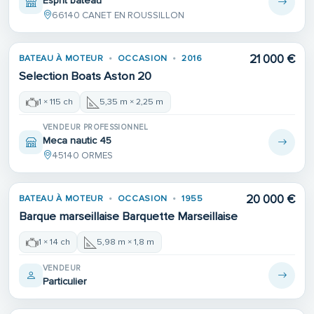
Esprit bateau
66140 CANET EN ROUSSILLON
21 000 €
BATEAU À MOTEUR
OCCASION
2016
Selection Boats Aston 20
1 × 115 ch
5,35 m × 2,25 m
VENDEUR PROFESSIONNEL
Meca nautic 45
45140 ORMES
Place de port
20 000 €
BATEAU À MOTEUR
OCCASION
1955
Barque marseillaise Barquette Marseillaise
1 × 14 ch
5,98 m × 1,8 m
VENDEUR
Particulier