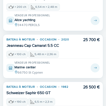
1 × 200 ch
6,54 m × 2,48 m
VENDEUR PROFESSIONNEL
Alize yachting
34470 PEROLS
25 700 €
BATEAU À MOTEUR
OCCASION
2020
Jeanneau Cap Camarat 5.5 CC
1 × 100 ch
5,48 m × 2,36 m
VENDEUR PROFESSIONNEL
Marine center
66750 St Cyprien
26 500 €
BATEAU À MOTEUR
OCCASION
1982
Schweizer Saphir 650 GT
1 × 190 ch
6,5 m × 2,3 m