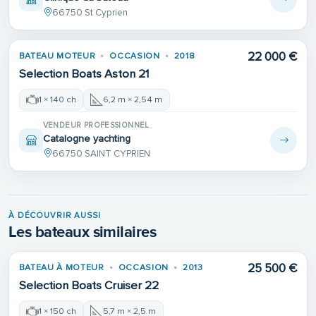
66750 St Cyprien
22 000 €
BATEAU MOTEUR
OCCASION
2018
Selection Boats Aston 21
1 × 140 ch
6,2 m × 2,54 m
VENDEUR PROFESSIONNEL
Catalogne yachting
66750 SAINT CYPRIEN
À DÉCOUVRIR AUSSI
Les bateaux similaires
25 500 €
BATEAU À MOTEUR
OCCASION
2013
Selection Boats Cruiser 22
1 × 150 ch
5,7 m × 2,5 m