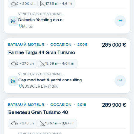
2 × 800 ch
17,35 m × 4,6 m
VENDEUR PROFESSIONNEL
Dalmatia Yachting d.o.o.
Murter
285 000 €
BATEAU À MOTEUR
OCCASION
2009
Fairline Targa 44 Gran Turismo
2 × 370 ch
13,68 m × 4,04 m
VENDEUR PROFESSIONNEL
Cap med boat & yacht consulting
83980 Le Lavandou
289 900 €
BATEAU À MOTEUR
OCCASION
2018
Beneteau Gran Turismo 40
2 × 370 ch
16,67 m × 3,87 m