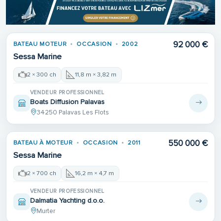
92 000 €
BATEAU MOTEUR
OCCASION
2002
Sessa Marine
2 × 300 ch
11,8 m × 3,82 m
VENDEUR PROFESSIONNEL
Boats Diffusion Palavas
34250 Palavas Les Flots
550 000 €
BATEAU À MOTEUR
OCCASION
2011
Sessa Marine
2 × 700 ch
16,2 m × 4,7 m
VENDEUR PROFESSIONNEL
Dalmatia Yachting d.o.o.
Murter