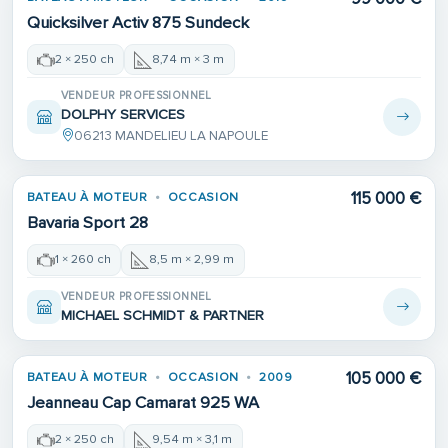
Quicksilver Activ 875 Sundeck
2 × 250 ch
8,74 m × 3 m
VENDEUR PROFESSIONNEL
DOLPHY SERVICES
06213 MANDELIEU LA NAPOULE
115 000 €
BATEAU À MOTEUR
OCCASION
Bavaria Sport 28
1 × 260 ch
8,5 m × 2,99 m
VENDEUR PROFESSIONNEL
MICHAEL SCHMIDT & PARTNER
105 000 €
BATEAU À MOTEUR
OCCASION
2009
Jeanneau Cap Camarat 925 WA
2 × 250 ch
9,54 m × 3,1 m