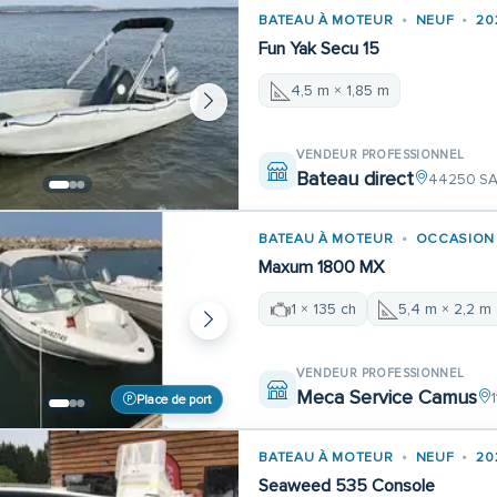
BATEAU À MOTEUR
NEUF
20
Fun Yak Secu 15
4,5 m × 1,85 m
VENDEUR PROFESSIONNEL
Bateau direct
44250 SA
BATEAU À MOTEUR
OCCASION
Maxum 1800 MX
1 × 135 ch
5,4 m × 2,2 m
VENDEUR PROFESSIONNEL
Meca Service Camus
Place de port
BATEAU À MOTEUR
NEUF
20
Seaweed 535 Console