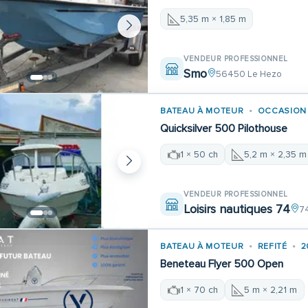
5,35 m × 1,85 m
VENDEUR PROFESSIONNEL
Smo
56450 Le Hezo
BATEAU À MOTEUR
OCCASION
Quicksilver 500 Pilothouse
1 × 50 ch
5,2 m × 2,35 m
VENDEUR PROFESSIONNEL
Loisirs nautiques 74
7
BATEAU À MOTEUR
REFITÉ
2
Beneteau Flyer 500 Open
1 × 70 ch
5 m × 2,21 m