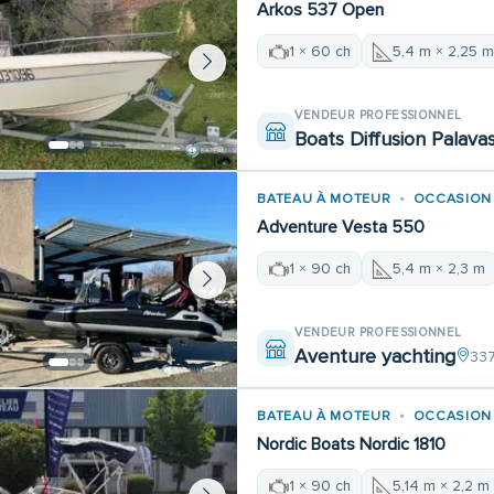
Arkos 537 Open
1 × 60 ch
5,4 m × 2,25 
VENDEUR PROFESSIONNEL
Boats Diffusion Palava
BATEAU À MOTEUR
OCCASION
Adventure Vesta 550
1 × 90 ch
5,4 m × 2,3 m
VENDEUR PROFESSIONNEL
Aventure yachting
337
BATEAU À MOTEUR
OCCASION
Nordic Boats Nordic 1810
1 × 90 ch
5,14 m × 2,2 m