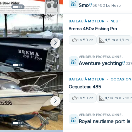
Smo
56450 Le Hezo
BATEAU À MOTEUR
NEUF
Brema 450v Fishing Pro
1 × 50 ch
4,5 m × 1,9 m
VENDEUR PROFESSIONNEL
Aventure yachting
337
BATEAU À MOTEUR
OCCASION
Ocqueteau 485
1 × 50 ch
4,94 m × 2,16 
VENDEUR PROFESSIONNEL
Royal nautisme port la