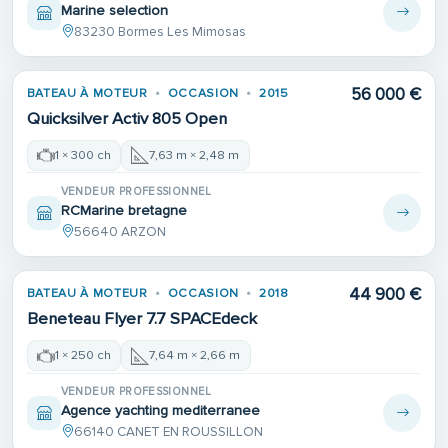
Marine selection
83230 Bormes Les Mimosas
56 000 €
BATEAU À MOTEUR
OCCASION
2015
Quicksilver Activ 805 Open
1 × 300 ch
7,63 m × 2,48 m
VENDEUR PROFESSIONNEL
RCMarine bretagne
56640 ARZON
44 900 €
BATEAU À MOTEUR
OCCASION
2018
Beneteau Flyer 7.7 SPACEdeck
1 × 250 ch
7,64 m × 2,66 m
VENDEUR PROFESSIONNEL
Agence yachting mediterranee
66140 CANET EN ROUSSILLON