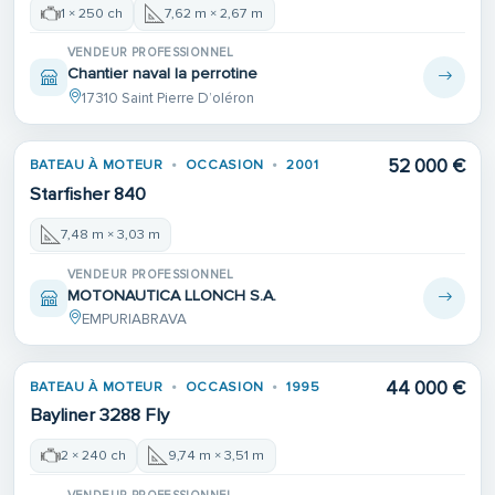
1 × 250 ch
7,62 m × 2,67 m
VENDEUR PROFESSIONNEL
Chantier naval la perrotine
17310 Saint Pierre D’oléron
52 000 €
BATEAU À MOTEUR
OCCASION
2001
Starfisher 840
7,48 m × 3,03 m
VENDEUR PROFESSIONNEL
MOTONAUTICA LLONCH S.A.
EMPURIABRAVA
44 000 €
BATEAU À MOTEUR
OCCASION
1995
Bayliner 3288 Fly
2 × 240 ch
9,74 m × 3,51 m