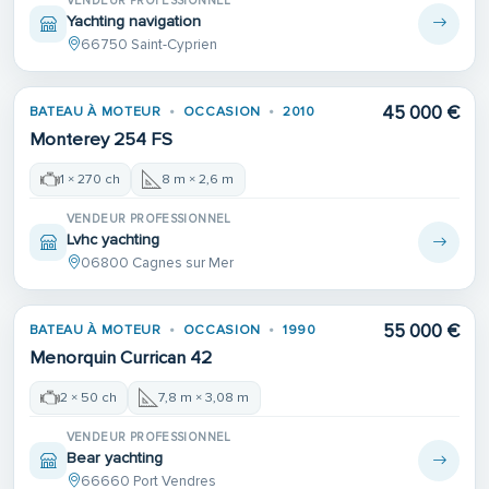
VENDEUR PROFESSIONNEL
Yachting navigation
66750 Saint-Cyprien
45 000 €
BATEAU À MOTEUR
OCCASION
2010
Monterey 254 FS
1 × 270 ch
8 m × 2,6 m
VENDEUR PROFESSIONNEL
Lvhc yachting
06800 Cagnes sur Mer
55 000 €
BATEAU À MOTEUR
OCCASION
1990
Menorquin Currican 42
2 × 50 ch
7,8 m × 3,08 m
VENDEUR PROFESSIONNEL
Bear yachting
66660 Port Vendres