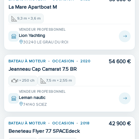
La Mare Apartboat M
9,3 m × 3,6 m
VENDEUR PROFESSIONNEL
Lion Yachting
30240 LE GRAU DU ROI
54 600 €
BATEAU À MOTEUR
OCCASION
2020
Jeanneau Cap Camarat 7.5 BR
1 × 250 ch
7,5 m × 2,55 m
VENDEUR PROFESSIONNEL
Leman nautic
74140 SCIEZ
42 900 €
BATEAU À MOTEUR
OCCASION
2018
Beneteau Flyer 7.7 SPACEdeck