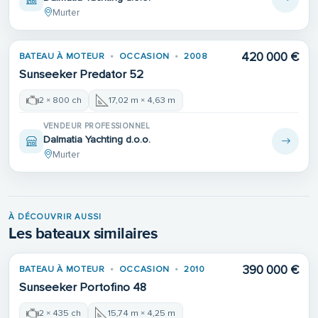
Murter
420 000 €
BATEAU À MOTEUR
OCCASION
2008
Sunseeker Predator 52
2 × 800 ch
17,02 m × 4,63 m
VENDEUR PROFESSIONNEL
Dalmatia Yachting d.o.o.
Murter
À DÉCOUVRIR AUSSI
Les bateaux similaires
390 000 €
BATEAU À MOTEUR
OCCASION
2010
Sunseeker Portofino 48
2 × 435 ch
15,74 m × 4,25 m