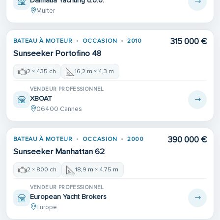
Dalmatia Yachting d.o.o.
Murter
315 000 €
BATEAU À MOTEUR
OCCASION
2010
Sunseeker Portofino 48
2 × 435 ch
16,2 m × 4,3 m
VENDEUR PROFESSIONNEL
XBOAT
06400 Cannes
390 000 €
BATEAU À MOTEUR
OCCASION
2000
Sunseeker Manhattan 62
2 × 800 ch
18,9 m × 4,75 m
VENDEUR PROFESSIONNEL
European Yacht Brokers
Europe