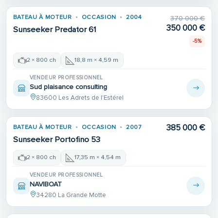
BATEAU À MOTEUR
OCCASION
2004
370 000 €
350 000 €
Sunseeker Predator 61
-5%
2 × 800 ch
18,8 m × 4,59 m
VENDEUR PROFESSIONNEL
Sud plaisance consulting
83600 Les Adrets de l'Estérel
385 000 €
BATEAU À MOTEUR
OCCASION
2007
Sunseeker Portofino 53
2 × 800 ch
17,35 m × 4,54 m
VENDEUR PROFESSIONNEL
NAVIBOAT
34280 La Grande Motte