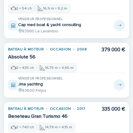
2 × 54 ch
16,9 m × 9,2 m
VENDEUR PROFESSIONNEL
Cap med boat & yacht consulting
83980 Le Lavandou
379 000 €
BATEAU À MOTEUR
OCCASION
2008
Absolute 56
2 × 435 ch
16,75 m × 4,65 m
VENDEUR PROFESSIONNEL
Jma yachting
83600 Fréjus
335 000 €
BATEAU À MOTEUR
OCCASION
2017
Beneteau Gran Turismo 46
2 × 740 ch
14,78 m × 4,15 m