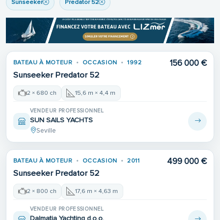
Sunseeker
Predator 52
156 000 €
BATEAU À MOTEUR
OCCASION
1992
Sunseeker Predator 52
2 × 680 ch
15,6 m × 4,4 m
VENDEUR PROFESSIONNEL
SUN SAILS YACHTS
Seville
499 000 €
BATEAU À MOTEUR
OCCASION
2011
Sunseeker Predator 52
2 × 800 ch
17,6 m × 4,63 m
VENDEUR PROFESSIONNEL
Dalmatia Yachting d.o.o.