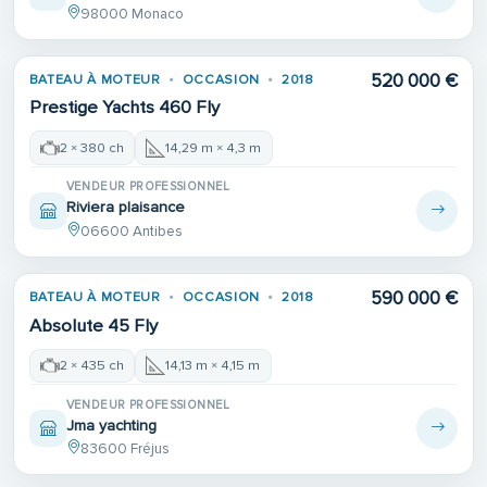
98000 Monaco
520 000 €
BATEAU À MOTEUR
OCCASION
2018
Prestige Yachts 460 Fly
2 × 380 ch
14,29 m × 4,3 m
VENDEUR PROFESSIONNEL
Riviera plaisance
06600 Antibes
590 000 €
BATEAU À MOTEUR
OCCASION
2018
Absolute 45 Fly
2 × 435 ch
14,13 m × 4,15 m
VENDEUR PROFESSIONNEL
Jma yachting
83600 Fréjus