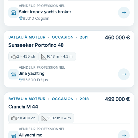
VENDEUR PROFESSIONNEL
Saint tropez yachts broker
83310 Cogolin
460 000 €
BATEAU À MOTEUR
OCCASION
2011
Sunseeker Portofino 48
2 × 435 ch
16,18 m × 4,3 m
VENDEUR PROFESSIONNEL
Jma yachting
83600 Fréjus
499 000 €
BATEAU À MOTEUR
OCCASION
2018
Cranchi M 44
2 × 400 ch
13,82 m × 4 m
VENDEUR PROFESSIONNEL
All yacht mc