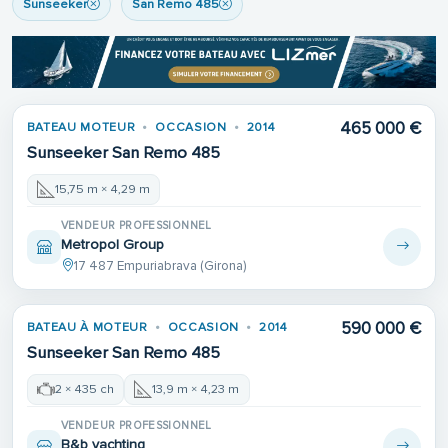
Sunseeker
San Remo 485
465 000 €
BATEAU MOTEUR
OCCASION
2014
Sunseeker San Remo 485
15,75 m × 4,29 m
VENDEUR PROFESSIONNEL
Metropol Group
17 487 Empuriabrava (Girona)
590 000 €
BATEAU À MOTEUR
OCCASION
2014
Sunseeker San Remo 485
2 × 435 ch
13,9 m × 4,23 m
VENDEUR PROFESSIONNEL
B&b yachting