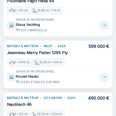
Fountaine Pajot Helia 44
2 × 55 ch
13,85 m × 7,4 m
VENDEUR PROFESSIONNEL
Elissa Yachting
13007 MARSEILLE
599 000 €
BATEAU À MOTEUR
NEUF
2023
Jeanneau Merry Fisher 1295 Fly
3 × 900 ch
12,93 m × 3,8 m
VENDEUR PROFESSIONNEL
Rouxel Nautic
22680 ETABLES SUR MER
490 000 €
BATEAU À MOTEUR
OCCASION
2020
Nautitech 46
2 × 50 ch
13,79 m × 7,54 m