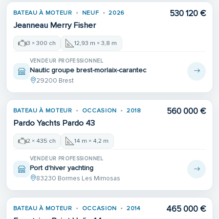
530 120 €
BATEAU À MOTEUR
NEUF
2026
Jeanneau Merry Fisher
3 × 300 ch
12,93 m × 3,8 m
VENDEUR PROFESSIONNEL
Nautic groupe brest-morlaix-carantec
29200 Brest
560 000 €
BATEAU À MOTEUR
OCCASION
2018
Pardo Yachts Pardo 43
2 × 435 ch
14 m × 4,2 m
VENDEUR PROFESSIONNEL
Port d'hiver yachting
83230 Bormes Les Mimosas
465 000 €
BATEAU À MOTEUR
OCCASION
2014