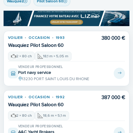
Wauquiez
Pilot Saloon 60
380 000 €
VOILIER
OCCASION
1993
Wauquiez Pilot Saloon 60
2 × 80 ch
18,1 m × 5,05 m
VENDEUR PROFESSIONNEL
Port navy service
13230 PORT SAINT LOUIS DU RHONE
387 000 €
VOILIER
OCCASION
1992
Wauquiez Pilot Saloon 60
2 × 80 ch
18,6 m × 5,1 m
VENDEUR PROFESSIONNEL
A&C Yacht Brokers