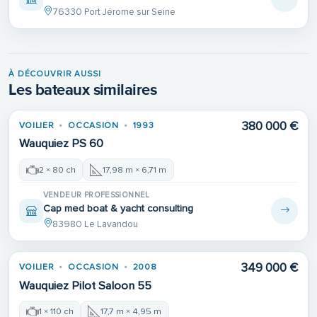
76330 Port Jérome sur Seine
À DÉCOUVRIR AUSSI
Les bateaux similaires
380 000 €
VOILIER
OCCASION
1993
Wauquiez PS 60
2 × 80 ch
17,98 m × 6,71 m
VENDEUR PROFESSIONNEL
Cap med boat & yacht consulting
83980 Le Lavandou
349 000 €
VOILIER
OCCASION
2008
Wauquiez Pilot Saloon 55
1 × 110 ch
17,7 m × 4,95 m