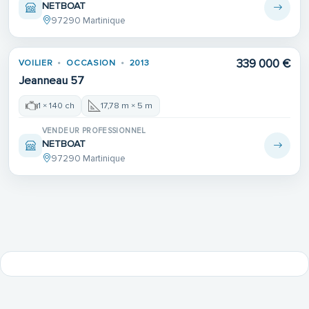
NETBOAT
97290 Martinique
339 000 €
VOILIER
OCCASION
2013
Jeanneau 57
1 × 140 ch
17,78 m × 5 m
VENDEUR PROFESSIONNEL
NETBOAT
97290 Martinique