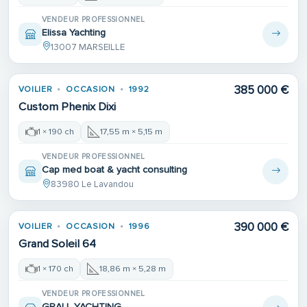
VENDEUR PROFESSIONNEL
Elissa Yachting
13007 MARSEILLE
385 000 €
VOILIER
OCCASION
1992
Custom Phenix Dixi
1 × 190 ch
17,55 m × 5,15 m
VENDEUR PROFESSIONNEL
Cap med boat & yacht consulting
83980 Le Lavandou
390 000 €
VOILIER
OCCASION
1996
Grand Soleil 64
1 × 170 ch
18,86 m × 5,28 m
VENDEUR PROFESSIONNEL
GRALL YACHTING