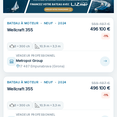
BATEAU À MOTEUR
NEUF
2024
559 487 €
496 100 €
Wellcraft 355
-11%
3 × 300 ch
10,9 m × 3,3 m
VENDEUR PROFESSIONNEL
Metropol Group
17 487 Empuriabrava (Girona)
BATEAU À MOTEUR
NEUF
2024
559 487 €
496 100 €
Wellcraft 355
-11%
3 × 300 ch
10,9 m × 3,3 m
VENDEUR PROFESSIONNEL