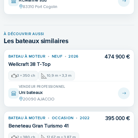
RCMarine sud
83310 Port Cogolin
À DÉCOUVRIR AUSSI
Les bateaux similaires
474 900 €
BATEAU À MOTEUR
NEUF
2026
Wellcraft 38 T-Top
3 × 350 ch
10,9 m × 3,3 m
VENDEUR PROFESSIONNEL
Uni bateaux
20090 AJACCIO
395 000 €
BATEAU À MOTEUR
OCCASION
2022
Beneteau Gran Turismo 41
2 × 380 ch
12,67 m × 3,87 m