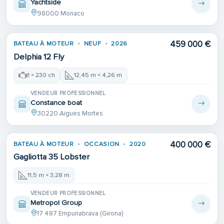
Yachtside
98000 Monaco
Place de port
459 000 €
BATEAU À MOTEUR
NEUF
2026
Delphia 12 Fly
1 × 230 ch
12,45 m × 4,26 m
VENDEUR PROFESSIONNEL
Constance boat
30220 Aigues Mortes
400 000 €
BATEAU À MOTEUR
OCCASION
2020
Gagliotta 35 Lobster
11,5 m × 3,28 m
VENDEUR PROFESSIONNEL
Metropol Group
17 487 Empuriabrava (Girona)