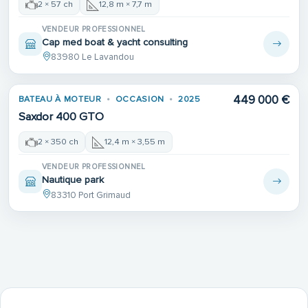
2 × 57 ch
12,8 m × 7,7 m
VENDEUR PROFESSIONNEL
Cap med boat & yacht consulting
83980 Le Lavandou
449 000 €
BATEAU À MOTEUR
OCCASION
2025
Saxdor 400 GTO
2 × 350 ch
12,4 m × 3,55 m
VENDEUR PROFESSIONNEL
Nautique park
83310 Port Grimaud