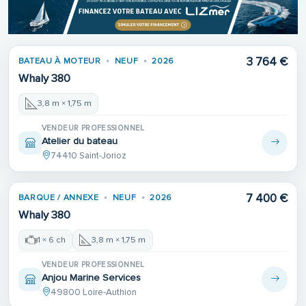
3 764 €
BATEAU À MOTEUR
NEUF
2026
Whaly 380
3,8 m × 1,75 m
VENDEUR PROFESSIONNEL
Atelier du bateau
74410 Saint-Jorioz
7 400 €
BARQUE / ANNEXE
NEUF
2026
Whaly 380
1 × 6 ch
3,8 m × 1,75 m
VENDEUR PROFESSIONNEL
Anjou Marine Services
49800 Loire-Authion