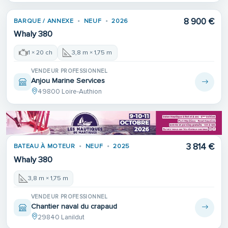
8 900 €
BARQUE / ANNEXE
NEUF
2026
Whaly 380
1 × 20 ch
3,8 m × 1,75 m
VENDEUR PROFESSIONNEL
Anjou Marine Services
49800 Loire-Authion
3 814 €
BATEAU À MOTEUR
NEUF
2025
Whaly 380
3,8 m × 1,75 m
VENDEUR PROFESSIONNEL
Chantier naval du crapaud
29840 Lanildut