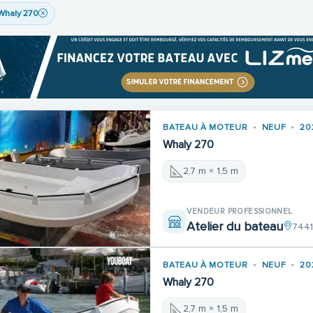
Whaly 270
BATEAU À MOTEUR
NEUF
20
Whaly 270
2,7 m × 1,5 m
VENDEUR PROFESSIONNEL
Atelier du bateau
7441
BATEAU À MOTEUR
NEUF
20
Whaly 270
2,7 m × 1,5 m