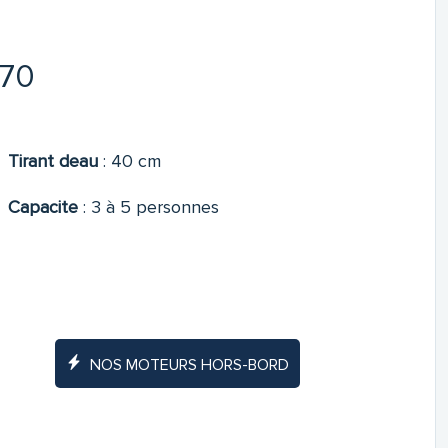
270
Tirant deau
:
40 cm
Capacite
:
3 à 5 personnes
NOS MOTEURS HORS-BORD