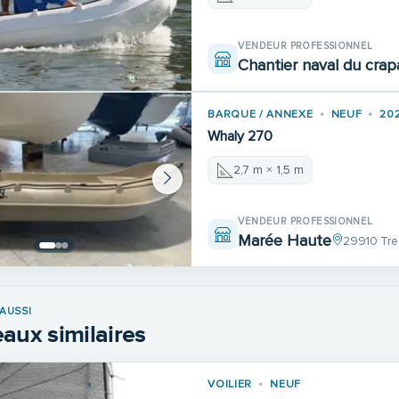
VENDEUR PROFESSIONNEL
Chantier naval du cra
BARQUE / ANNEXE
NEUF
20
Whaly 270
2,7 m × 1,5 m
VENDEUR PROFESSIONNEL
Marée Haute
29910 Tr
AUSSI
aux similaires
VOILIER
NEUF