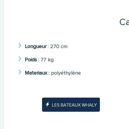
Ca
Longueur
:
270 cm
Poids
:
77 kg
Materiaux
:
polyéthylène
LES BATEAUX WHALY