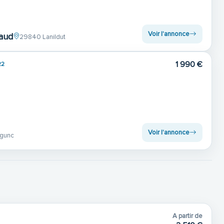
Voir l'annonce
paud
29840 Lanildut
1 990 €
22
Voir l'annonce
egunc
A partir de