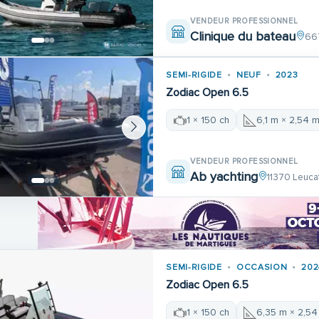
VENDEUR PROFESSIONNEL
Clinique du bateau
66
SEMI-RIGIDE
NEUF
2023
Zodiac Open 6.5
1 × 150 ch
6,1 m × 2,54 
VENDEUR PROFESSIONNEL
Ab yachting
11370 Leuca
SEMI-RIGIDE
OCCASION
202
Zodiac Open 6.5
1 × 150 ch
6,35 m × 2,54