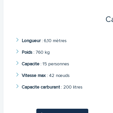
Ca
Longueur
:
6,10 mètres
Poids
:
760 kg
Capacite
:
15 personnes
Vitesse max
:
42 nœuds
Capacite carburant
:
200 litres