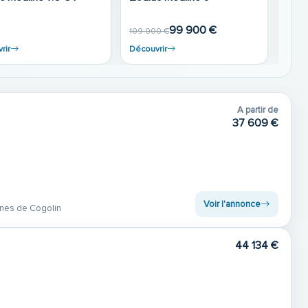
000 €
38 490 €
45 700 €
117 0
rir
Découvrir
Déco
A partir de
37 609 €
Voir l'annonce
nes de Cogolin
44 134 €