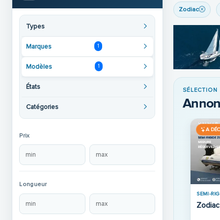
Zodiac
Types
Marques
1
Modèles
1
États
SÉLECTION
Annon
Catégories
UVRIR
A SAISIR
A SAI
Prix
Longueur
SEMI-RIG
Zodiac
DE LOCATION · 2024
SEMI-RIGIDE OCCASION · 2022
Medline 7.5 GT
Zodiac Medline 9