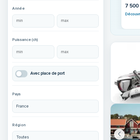
234 000
Année
Découvr
99 900 €
109 000 €
Découvrir
Puissance (ch)
Avec place de port
Pays
Région