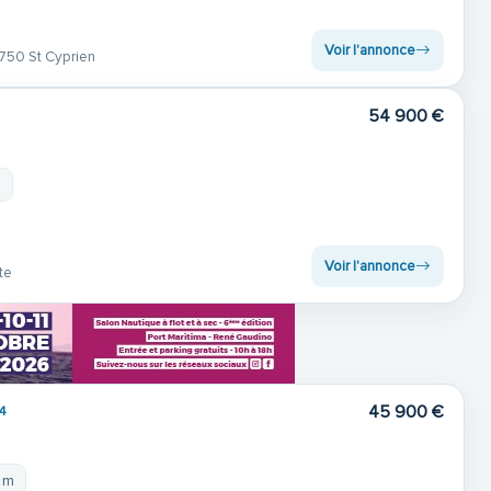
Voir l'annonce
750 St Cyprien
54 900 €
m
Voir l'annonce
te
45 900 €
4
 m