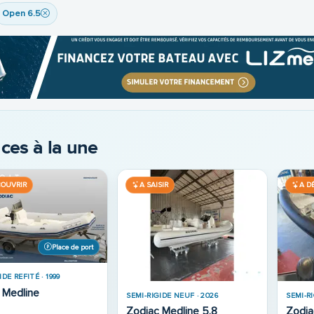
Open 6.5
ces à la une
Sur commande
SIR
A SAISIR
A D
SEMI-RIGIDE NEUF · 2024
IDE NEUF · 2026
Zodiac Pro 7 Neo
 X9cc
SEMI-R
Zodia
49 900 €
79 900 €