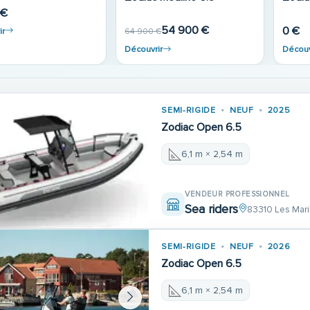
219 000 €
 €
Découvrir
299 
ir
Découv
SEMI-RIGIDE
NEUF
2025
Zodiac Open 6.5
6,1 m × 2,54 m
VENDEUR PROFESSIONNEL
Sea riders
83310 Les Mari
SEMI-RIGIDE
NEUF
2026
Zodiac Open 6.5
6,1 m × 2,54 m