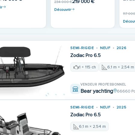
65 900 €
99 900 €
0 €
€
109 000 €
ir
Découvrir
Découv
SEMI-RIGIDE
NEUF
2026
Zodiac Pro 6.5
1 × 115 ch
6,1 m × 2,54 m
VENDEUR PROFESSIONNEL
Bear yachting
66660 Po
SEMI-RIGIDE
NEUF
2025
Zodiac Pro 6.5
6,1 m × 2,54 m