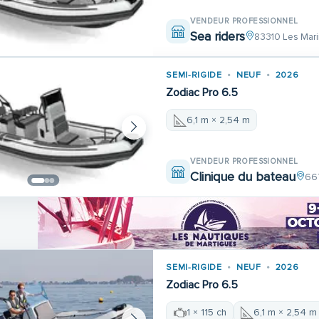
VENDEUR PROFESSIONNEL
Sea riders
83310 Les Mari
SEMI-RIGIDE
NEUF
2026
Zodiac Pro 6.5
6,1 m × 2,54 m
VENDEUR PROFESSIONNEL
Clinique du bateau
66
SEMI-RIGIDE
NEUF
2026
Zodiac Pro 6.5
1 × 115 ch
6,1 m × 2,54 m