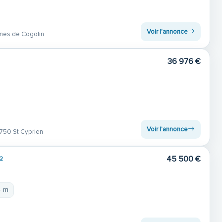
Voir l'annonce
nes de Cogolin
36 976 €
Voir l'annonce
750 St Cyprien
45 500 €
2
4 m