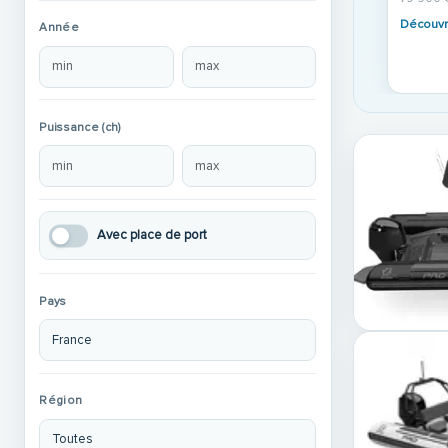
7 500 €
Année
97 900 €
Découvrir
79 900 
Découvr
Puissance (ch)
Avec place de port
Pays
Région