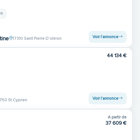
 m
Voir l'annonce
tine
17310 Saint Pierre D’oléron
44 134 €
Voir l'annonce
750 St Cyprien
A partir de
37 609 €