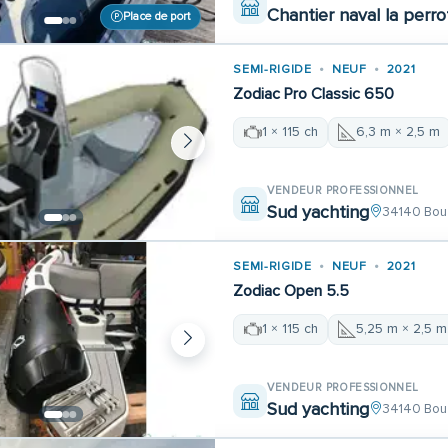
Chantier naval la perro
Place de port
SEMI-RIGIDE
NEUF
2021
Zodiac Pro Classic 650
1 × 115 ch
6,3 m × 2,5 m
VENDEUR PROFESSIONNEL
Sud yachting
34140 Bou
SEMI-RIGIDE
NEUF
2021
Zodiac Open 5.5
1 × 115 ch
5,25 m × 2,5 m
VENDEUR PROFESSIONNEL
Sud yachting
34140 Bou