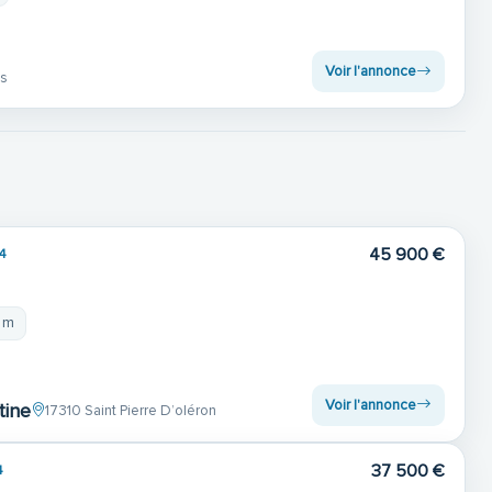
Voir l'annonce
es
45 900 €
4
 m
Voir l'annonce
tine
17310 Saint Pierre D’oléron
37 500 €
4