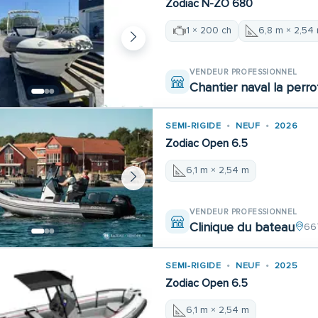
Zodiac N-ZO 680
1 × 200 ch
6,8 m × 2,54
VENDEUR PROFESSIONNEL
Chantier naval la perro
SEMI-RIGIDE
NEUF
2026
Zodiac Open 6.5
6,1 m × 2,54 m
VENDEUR PROFESSIONNEL
Clinique du bateau
66
SEMI-RIGIDE
NEUF
2025
Zodiac Open 6.5
6,1 m × 2,54 m