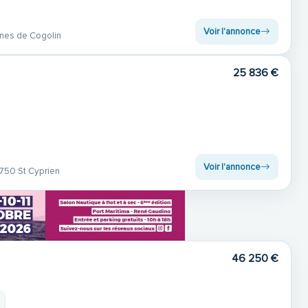
Voir l'annonce
nes de Cogolin
25 836 €
Voir l'annonce
750 St Cyprien
46 250 €