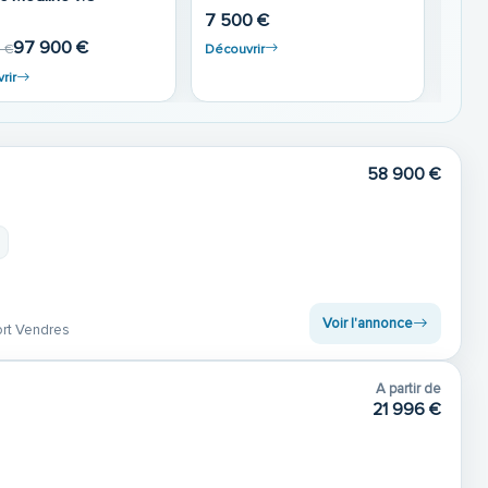
299 000 €
64 9
Découvrir
rir
Déco
58 900 €
Voir l'annonce
rt Vendres
A partir de
21 996 €