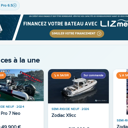
Pro 6.5
ces à la une
SIR
A SAISIR
A D
IDE NEUF · 2026
SEMI-RIGIDE OCCASION · 2022
SEMI-R
 Medline 6.8 Neo
Zodiac Medline 9
Zodia