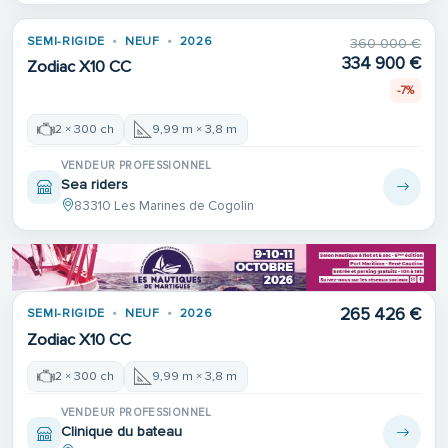
SEMI-RIGIDE
NEUF
2026
360 000 €
334 900 €
Zodiac X10 CC
-7%
2 × 300 ch
9,99 m × 3,8 m
VENDEUR PROFESSIONNEL
Sea riders
83310 Les Marines de Cogolin
265 426 €
SEMI-RIGIDE
NEUF
2026
Zodiac X10 CC
2 × 300 ch
9,99 m × 3,8 m
VENDEUR PROFESSIONNEL
Clinique du bateau