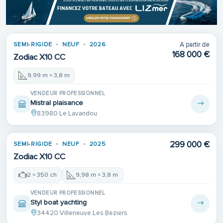
SEMI-RIGIDE
NEUF
2026
A partir de
168 000 €
Zodiac X10 CC
9,99 m × 3,8 m
VENDEUR PROFESSIONNEL
Mistral plaisance
83980 Le Lavandou
299 000 €
SEMI-RIGIDE
NEUF
2025
Zodiac X10 CC
2 × 350 ch
9,98 m × 3,8 m
VENDEUR PROFESSIONNEL
Styl boat yachting
34420 Villeneuve Les Beziers