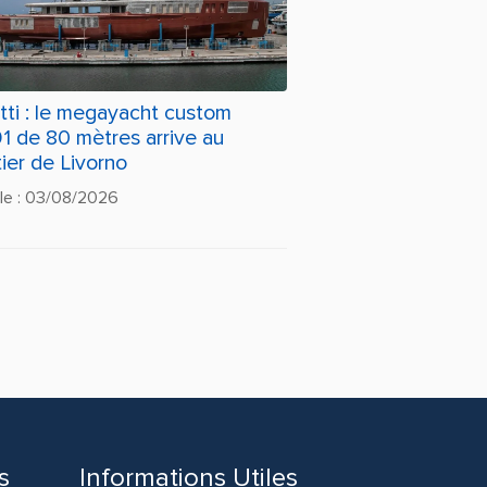
ti : le megayacht custom
 de 80 mètres arrive au
ier de Livorno
 le : 03/08/2026
s
Informations Utiles