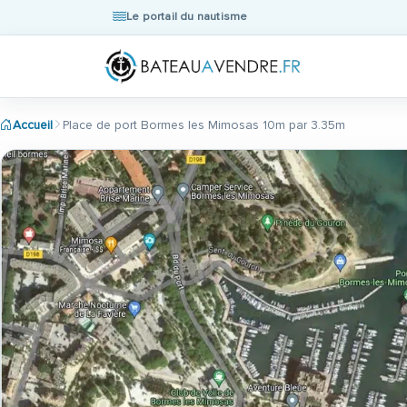
Le portail du nautisme
Accueil
Place de port Bormes les Mimosas 10m par 3.35m