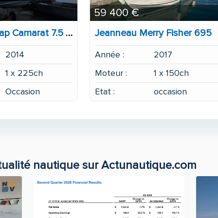
59 400 €
Jeanneau Cap Camarat 7.5 WA
Jeanneau Merry Fisher 695
2014
Année :
2017
1 x 225ch
Moteur :
1 x 150ch
Occasion
Etat :
occasion
tualité nautique sur Actunautique.com