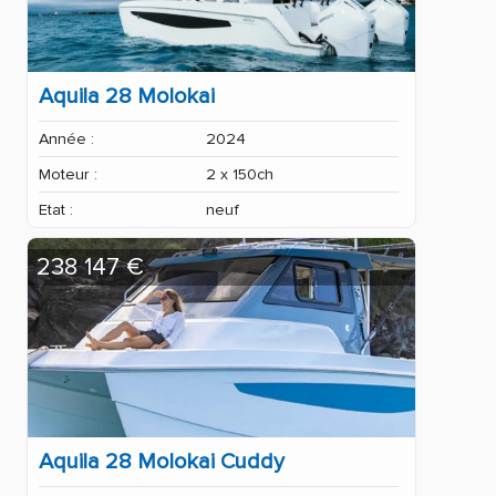
Aquila 28 Molokai
Année :
2024
Moteur :
2 x 150ch
Etat :
neuf
238 147 €
Aquila 28 Molokai Cuddy