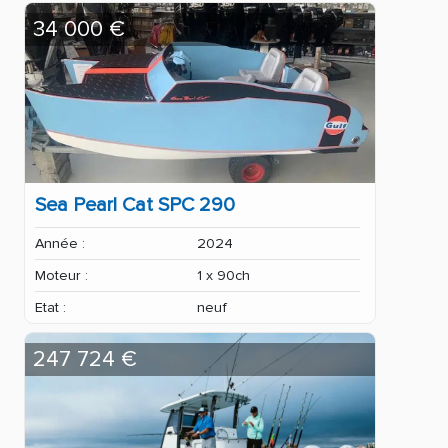
34 000 €
Sea Pearl Cat SPC 290
Année :
2024
Moteur :
1 x 90ch
Etat :
neuf
247 724 €