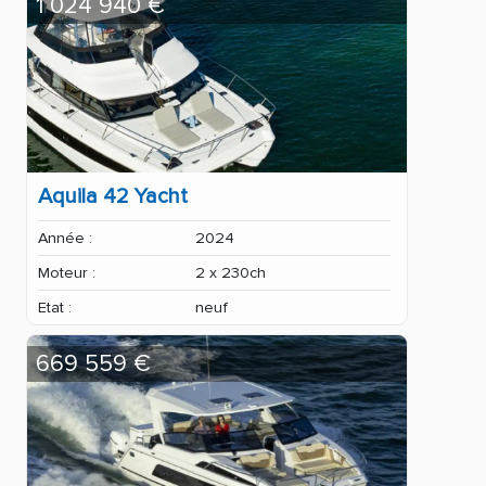
1 024 940 €
Aquila 42 Yacht
Année :
2024
Moteur :
2 x 230ch
Etat :
neuf
669 559 €