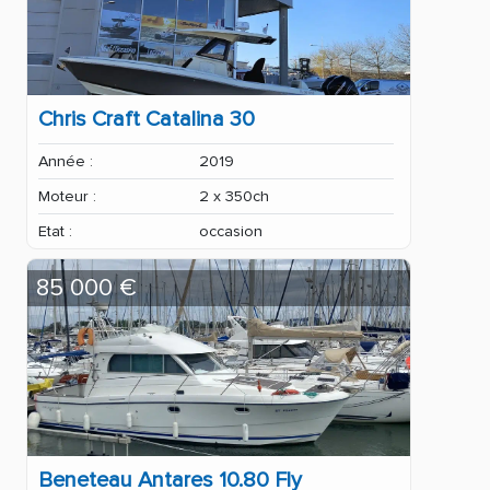
Chris Craft Catalina 30
Année :
2019
Moteur :
2 x 350ch
Etat :
occasion
85 000 €
Beneteau Antares 10.80 Fly