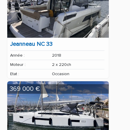
Jeanneau NC 33
Année :
2018
Moteur :
2 x 220ch
Etat :
Occasion
369 000 €