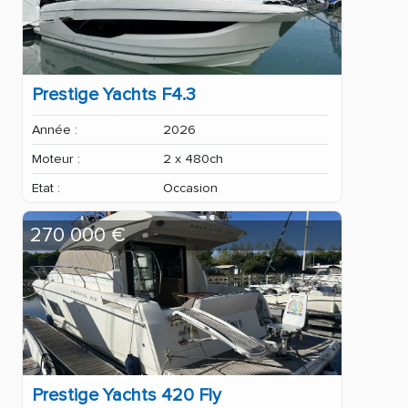
Prestige Yachts F4.3
Année :
2026
Moteur :
2 x 480ch
Etat :
Occasion
270 000 €
Prestige Yachts 420 Fly