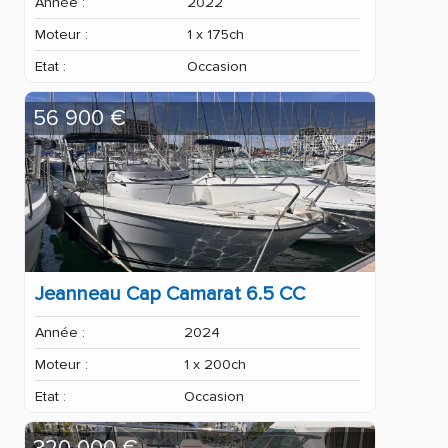
Année :
2022
Moteur :
1 x 175ch
Etat :
Occasion
56 900 €
Jeanneau Cap Camarat 6.5 CC
Année :
2024
Moteur :
1 x 200ch
Etat :
Occasion