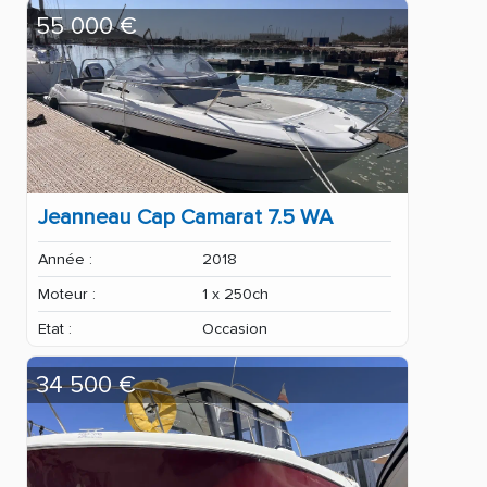
55 000 €
Jeanneau Cap Camarat 7.5 WA
Année :
2018
Moteur :
1 x 250ch
Etat :
Occasion
34 500 €