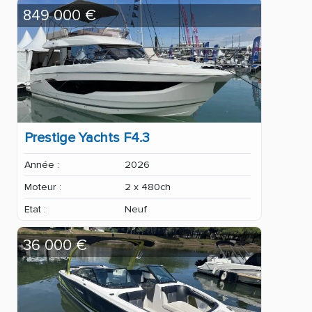
849 000 €
Prestige Yachts F4.3
Année :
2026
Moteur :
2 x 480ch
Etat :
Neuf
36 000 €