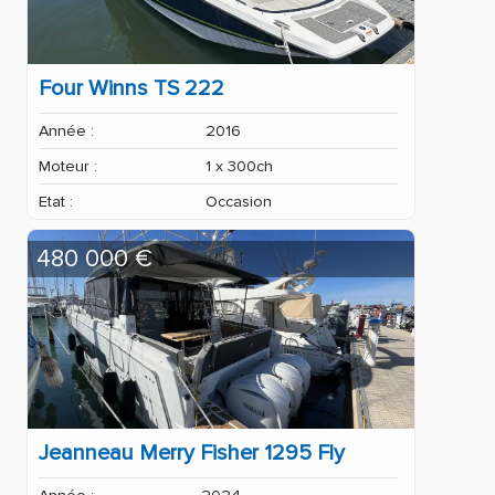
Four Winns TS 222
Année :
2016
Moteur :
1 x 300ch
Etat :
Occasion
480 000 €
Jeanneau Merry Fisher 1295 Fly