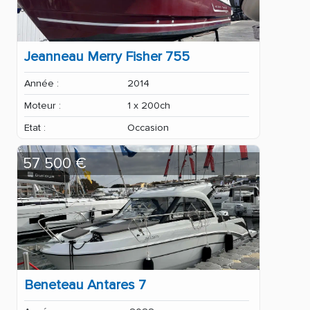
Jeanneau Merry Fisher 755
Année :
2014
Moteur :
1 x 200ch
Etat :
Occasion
57 500 €
Beneteau Antares 7