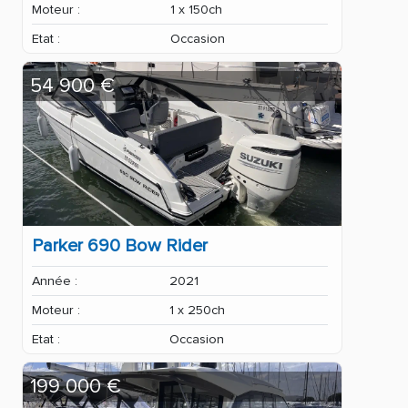
Moteur :
1 x 150ch
Etat :
Occasion
54 900 €
Parker 690 Bow Rider
Année :
2021
Moteur :
1 x 250ch
Etat :
Occasion
199 000 €