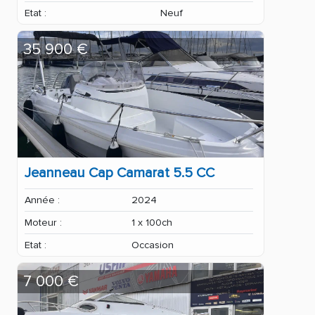
Etat :
Neuf
35 900 €
Jeanneau Cap Camarat 5.5 CC
Année :
2024
Moteur :
1 x 100ch
Etat :
Occasion
7 000 €