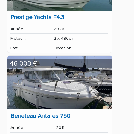
Prestige Yachts F4.3
Année :
2026
Moteur :
2 x 480ch
Etat :
Occasion
46 000 €
Beneteau Antares 750
Année :
2011