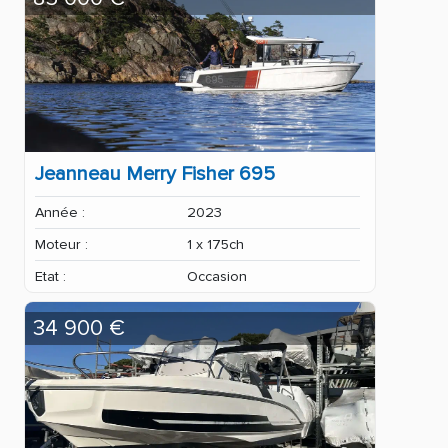
Jeanneau Merry Fisher 695
Année :
2023
Moteur :
1 x 175ch
Etat :
Occasion
34 900 €