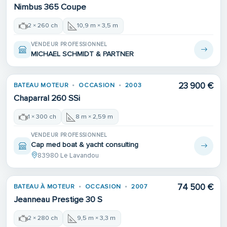
Nimbus 365 Coupe
2 × 260 ch
10,9 m × 3,5 m
VENDEUR PROFESSIONNEL
MICHAEL SCHMIDT & PARTNER
23 900 €
BATEAU MOTEUR
OCCASION
2003
Chaparral 260 SSi
1 × 300 ch
8 m × 2,59 m
VENDEUR PROFESSIONNEL
Cap med boat & yacht consulting
83980 Le Lavandou
74 500 €
BATEAU À MOTEUR
OCCASION
2007
Jeanneau Prestige 30 S
2 × 280 ch
9,5 m × 3,3 m