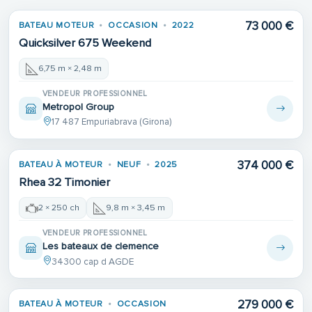
73 000 €
BATEAU MOTEUR
OCCASION
2022
Quicksilver 675 Weekend
6,75 m × 2,48 m
VENDEUR PROFESSIONNEL
Metropol Group
17 487 Empuriabrava (Girona)
374 000 €
BATEAU À MOTEUR
NEUF
2025
Rhea 32 Timonier
2 × 250 ch
9,8 m × 3,45 m
VENDEUR PROFESSIONNEL
Les bateaux de clemence
34300 cap d AGDE
279 000 €
BATEAU À MOTEUR
OCCASION