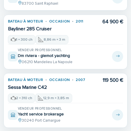
83700 Saint Raphael
64 900 €
BATEAU À MOTEUR
OCCASION
2011
Bayliner 285 Cruiser
1 × 300 ch
8,86 m × 3 m
VENDEUR PROFESSIONNEL
Dm riviera - glemot yachting
06210 Mandelieu La Napoule
Place de port
119 500 €
BATEAU À MOTEUR
OCCASION
2007
Sessa Marine C42
2 × 310 ch
12,9 m × 3,85 m
VENDEUR PROFESSIONNEL
Yacht service brokerage
30240 Port Camargue