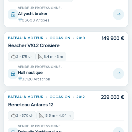
VENDEUR PROFESSIONNEL
All yacht broker
06600 Antibes
149 900 €
BATEAU À MOTEUR
OCCASION
2019
Beacher V10.2 Croisiere
2 × 175 ch
8,4 m × 3 m
VENDEUR PROFESSIONNEL
Hall nautique
33120 Arcachon
239 000 €
BATEAU À MOTEUR
OCCASION
2012
Beneteau Antares 12
2 × 370 ch
13,5 m × 4,04 m
VENDEUR PROFESSIONNEL
Dalmatia Yachting d.o.o.