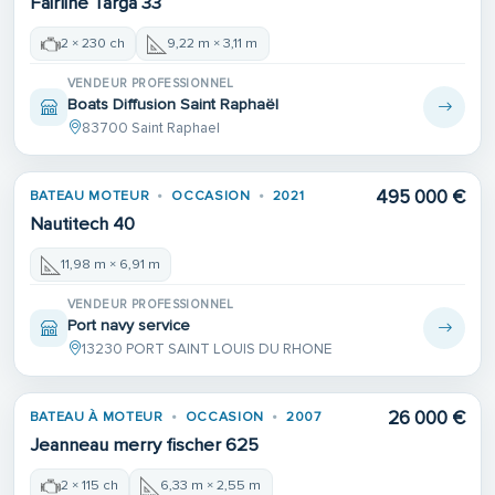
Fairline Targa 33
2 × 230 ch
9,22 m × 3,11 m
VENDEUR PROFESSIONNEL
Boats Diffusion Saint Raphaël
83700 Saint Raphael
495 000 €
BATEAU MOTEUR
OCCASION
2021
Nautitech 40
11,98 m × 6,91 m
VENDEUR PROFESSIONNEL
Port navy service
13230 PORT SAINT LOUIS DU RHONE
26 000 €
BATEAU À MOTEUR
OCCASION
2007
Jeanneau merry fischer 625
2 × 115 ch
6,33 m × 2,55 m