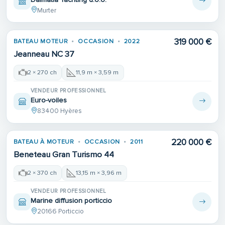
Murter
319 000 €
BATEAU MOTEUR
OCCASION
2022
Jeanneau NC 37
2 × 270 ch
11,9 m × 3,59 m
VENDEUR PROFESSIONNEL
Euro-voiles
83400 Hyères
220 000 €
BATEAU À MOTEUR
OCCASION
2011
Beneteau Gran Turismo 44
2 × 370 ch
13,15 m × 3,96 m
VENDEUR PROFESSIONNEL
Marine diffusion porticcio
20166 Porticcio