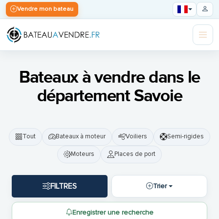
Vendre mon bateau
Bateaux à vendre dans le
département Savoie
Tout
Bateaux à moteur
Voiliers
Semi-rigides
Moteurs
Places de port
FILTRES
Trier
Enregistrer une recherche