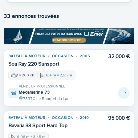
33 annonces trouvées
32 000 €
BATEAU À MOTEUR
OCCASION
2005
Sea Ray 220 Sunsport
1 × 260 ch
6,4 m × 2,55 m
VENDEUR PROFESSIONNEL
Mecamarine 73
73370 Le Bourget du Lac
95 000 €
BATEAU À MOTEUR
OCCASION
2010
Bavaria 33 Sport Hard Top
9,96 m × 3,45 m