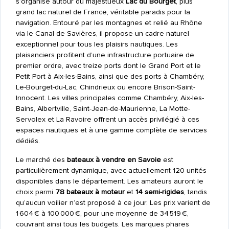
s’organise autour du majestueux
Lac du Bourget
, plus
grand lac naturel de France, véritable paradis pour la
navigation. Entouré par les montagnes et relié au Rhône
via le Canal de Savières, il propose un cadre naturel
exceptionnel pour tous les plaisirs nautiques. Les
plaisanciers profitent d’une infrastructure portuaire de
premier ordre, avec treize ports dont le Grand Port et le
Petit Port à Aix-les-Bains, ainsi que des ports à Chambéry,
Le-Bourget-du-Lac, Chindrieux ou encore Brison-Saint-
Innocent. Les villes principales comme Chambéry, Aix-les-
Bains, Albertville, Saint-Jean-de-Maurienne, La Motte-
Servolex et La Ravoire offrent un accès privilégié à ces
espaces nautiques et à une gamme complète de services
dédiés.
Le marché des
bateaux à vendre en Savoie
est
particulièrement dynamique, avec actuellement 120 unités
disponibles dans le département. Les amateurs auront le
choix parmi
78 bateaux à moteur
et
14 semi-rigides
, tandis
qu’aucun voilier n’est proposé à ce jour. Les prix varient de
1 604 € à 100 000 €, pour une moyenne de 34 519 €,
couvrant ainsi tous les budgets. Les marques phares