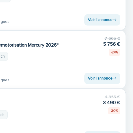
Voir l'annonce
igues
7 605 €
5 756 €
emotorisation Mercury 2026*
-24%
 ch
Voir l'annonce
igues
4 955 €
3 490 €
-30%
 ch