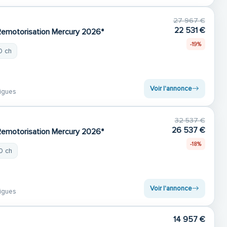
27 967 €
22 531 €
Remotorisation Mercury 2026*
-19%
0 ch
Voir l'annonce
igues
32 537 €
26 537 €
Remotorisation Mercury 2026*
-18%
0 ch
Voir l'annonce
igues
14 957 €