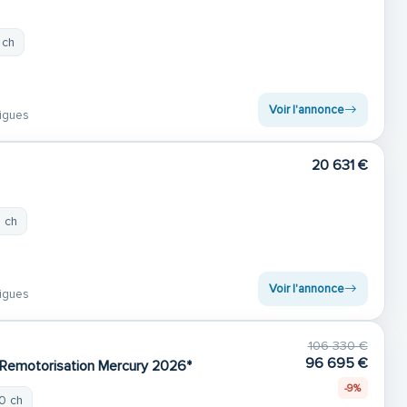
 ch
Voir l'annonce
igues
20 631 €
0 ch
Voir l'annonce
igues
106 330 €
96 695 €
 Remotorisation Mercury 2026*
-9%
0 ch