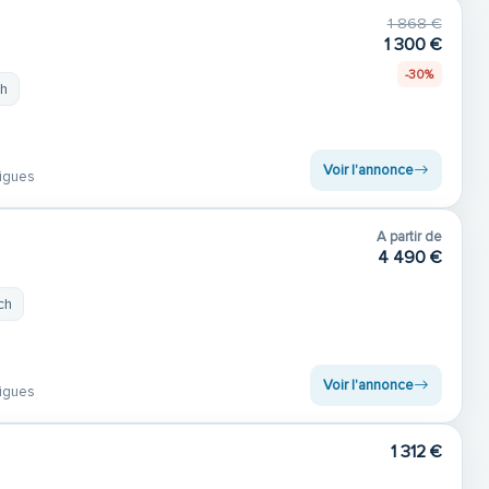
1 868 €
1 300 €
-30%
ch
Voir l'annonce
igues
A partir de
4 490 €
ch
Voir l'annonce
igues
1 312 €