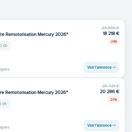
23 833 €
18 218 €
fre Remotorisation Mercury 2026*
-24%
0 ch
Voir l'annonce
igues
25 421 €
20 286 €
fre Remotorisation Mercury 2026*
-20%
5 ch
Voir l'annonce
igues