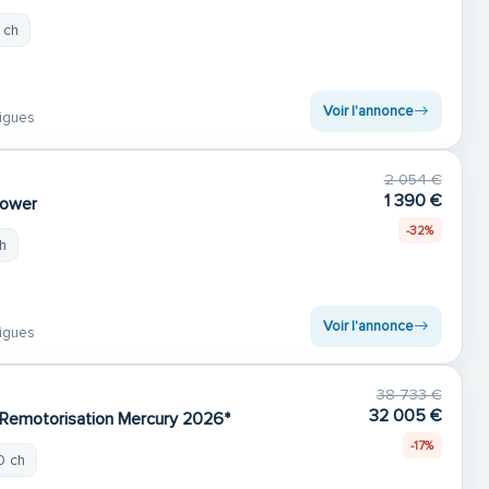
 ch
Voir l'annonce
igues
2 054 €
1 390 €
power
-32%
ch
Voir l'annonce
igues
38 733 €
32 005 €
 Remotorisation Mercury 2026*
-17%
0 ch