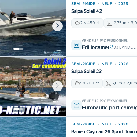
SEMI-RIGIDE
NEUF
2023
Salpa Soleil 42
2 × 450 ch
12,75 m × 3,
VENDEUR PROFESSIONNEL
Fdl locamer
83 BANDOL
SEMI-RIGIDE
NEUF
2026
Salpa Soleil 23
1 × 200 ch
6,8 m × 2,8 
VENDEUR PROFESSIONNEL
Euronautic port camar
SEMI-RIGIDE
NEUF
2026
Ranieri Cayman 26 Sport Touri