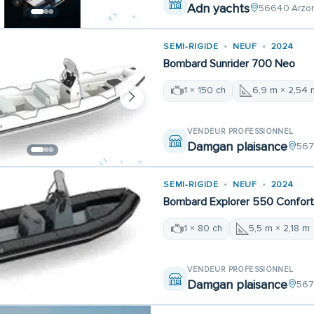
Adn yachts
56640 Arzo
SEMI-RIGIDE
NEUF
2024
Bombard Sunrider 700 Neo
1 × 150 ch
6,9 m × 2,54 
VENDEUR PROFESSIONNEL
Damgan plaisance
567
SEMI-RIGIDE
NEUF
2024
Bombard Explorer 550 Confor
1 × 80 ch
5,5 m × 2,18 m
VENDEUR PROFESSIONNEL
Damgan plaisance
567