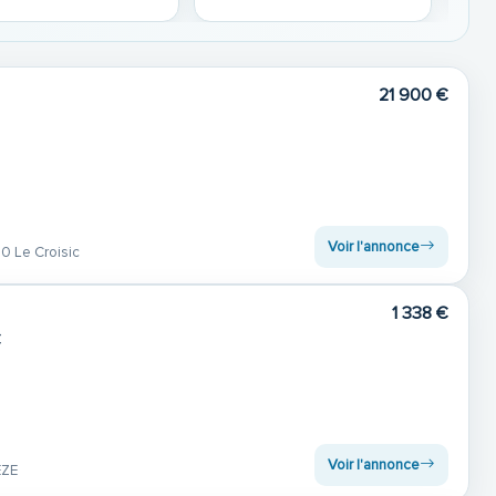
21 900 €
Voir l'annonce
 Le Croisic
1 338 €
C
Voir l'annonce
EZE