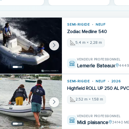
SEMI-RIGIDE
NEUF
Zodiac Medline 540
5,4 m × 2,28 m
VENDEUR PROFESSIONNEL
Lemerle Bateaux
44490
SEMI-RIGIDE
NEUF
2026
Highfield ROLL UP 250 AL PV
2,52 m × 1,58 m
VENDEUR PROFESSIONNEL
Midi plaisance
34140 M