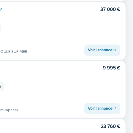
37 000 €
2
Voir l'annonce
OULE SUR MER
9 995 €
m
Voir l'annonce
nt-raphael
23 760 €