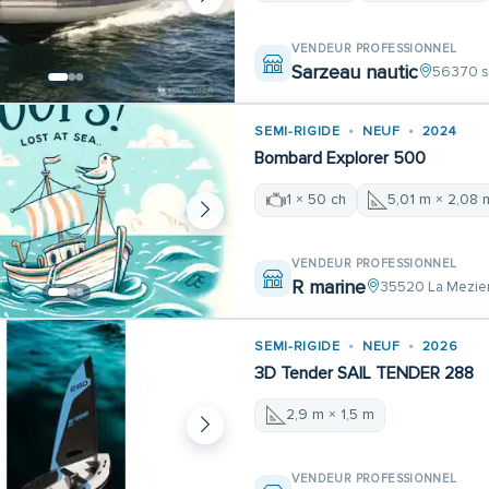
VENDEUR PROFESSIONNEL
Sarzeau nautic
56370 s
SEMI-RIGIDE
NEUF
2024
Bombard Explorer 500
1 × 50 ch
5,01 m × 2,08 
VENDEUR PROFESSIONNEL
R marine
35520 La Mezie
SEMI-RIGIDE
NEUF
2026
3D Tender SAIL TENDER 288
2,9 m × 1,5 m
VENDEUR PROFESSIONNEL