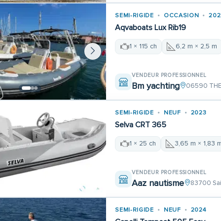
SEMI-RIGIDE
OCCASION
202
Aqvaboats Lux Rib19
1 × 115 ch
6,2 m × 2,5 m
VENDEUR PROFESSIONNEL
Bm yachting
06590 THE
SEMI-RIGIDE
NEUF
2023
Selva CRT 365
1 × 25 ch
3,65 m × 1,83 
VENDEUR PROFESSIONNEL
Aaz nautisme
83700 Sai
SEMI-RIGIDE
NEUF
2024