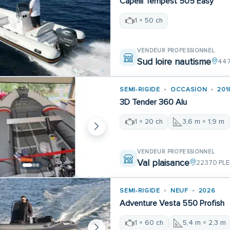
Capelli Tempest 505 Easy
1 × 50 ch
VENDEUR PROFESSIONNEL
Sud loire nautisme
447
SEMI-RIGIDE
OCCASION
201
3D Tender 360 Alu
1 × 20 ch
3,6 m × 1,9 m
VENDEUR PROFESSIONNEL
Val plaisance
22370 PL
SEMI-RIGIDE
NEUF
2026
Adventure Vesta 550 Profish
1 × 60 ch
5,4 m × 2,3 m