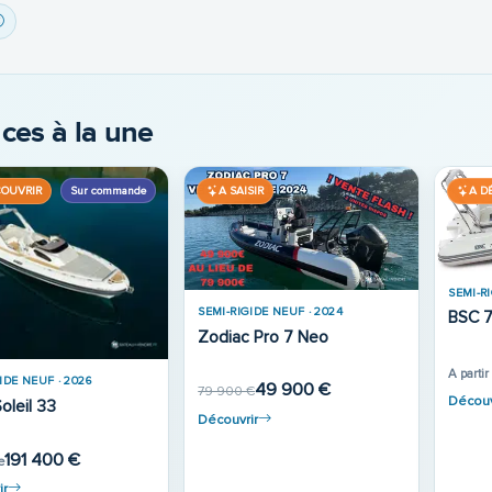
ces à la une
SIR
A DÉCOUVRIR
A SA
IDE NEUF · 2024
SEMI-R
i Tempest 600
SEMI-RIGIDE NEUF
Bomba
Tarpon 590 Lx
39 900 €
€
30 590
ir
33 483 €
Découv
Découvrir