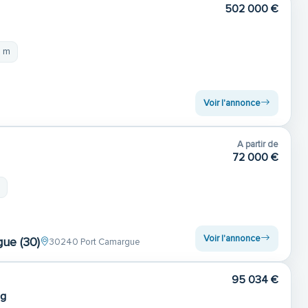
502 000 €
9 m
Voir l'annonce
A partir de
72 000 €
m
Voir l'annonce
gue (30)
30240 Port Camargue
95 034 €
ng