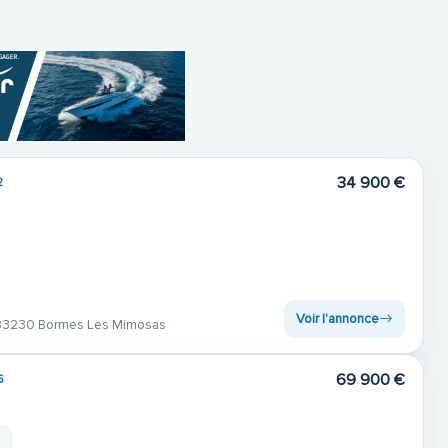
34 900 €
2
Voir l'annonce
83230 Bormes Les Mimosas
69 900 €
6
m