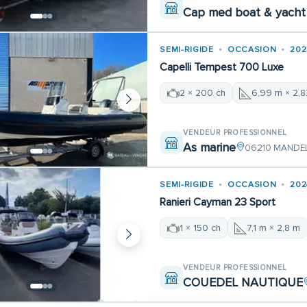
Cap med boat & yacht 
SEMI-RIGIDE
OCCASION
202
Capelli Tempest 700 Luxe
2 × 200 ch
6,99 m × 2,
VENDEUR PROFESSIONNEL
As marine
06210 MANDE
SEMI-RIGIDE
OCCASION
202
Ranieri Cayman 23 Sport
1 × 150 ch
7,1 m × 2,8 m
VENDEUR PROFESSIONNEL
COUEDEL NAUTIQUE