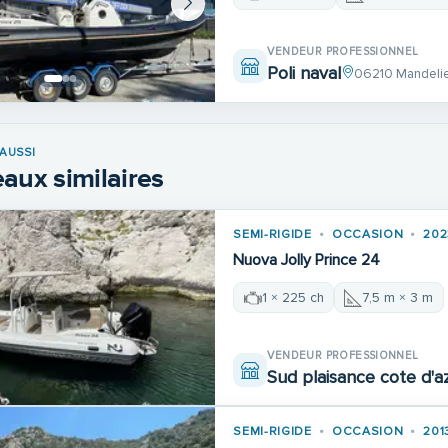
VENDEUR PROFESSIONNEL
Poli naval
06210 Mandeli
AUSSI
aux similaires
SEMI-RIGIDE
OCCASION
202
Nuova Jolly Prince 24
1 × 225 ch
7,5 m × 3 m
VENDEUR PROFESSIONNEL
Sud plaisance cote d'a
SEMI-RIGIDE
OCCASION
201