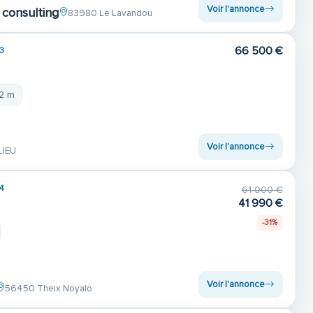
Voir l'annonce
consulting
83980 Le Lavandou
66 500 €
3
82 m
Voir l'annonce
LIEU
4
61 000 €
41 990 €
-31%
Voir l'annonce
56450 Theix Noyalo