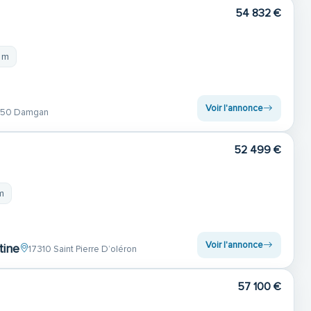
54 832 €
 m
Voir l'annonce
50 Damgan
52 499 €
m
Voir l'annonce
tine
17310 Saint Pierre D’oléron
57 100 €