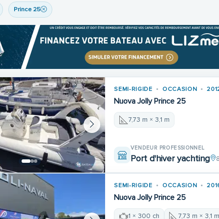
Prince 25
SEMI-RIGIDE
OCCASION
201
Nuova Jolly Prince 25
7,73 m × 3,1 m
VENDEUR PROFESSIONNEL
Port d'hiver yachting
SEMI-RIGIDE
OCCASION
201
Nuova Jolly Prince 25
1 × 300 ch
7,73 m × 3,1 