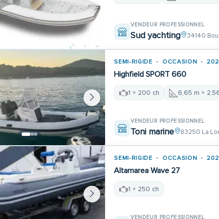
VENDEUR PROFESSIONNEL
Sud yachting
34140 Bou
SEMI-RIGIDE
OCCASION
202
Highfield SPORT 660
1 × 200 ch
6,65 m × 2,5
VENDEUR PROFESSIONNEL
Toni marine
83250 La Lo
SEMI-RIGIDE
OCCASION
202
Altamarea Wave 27
1 × 250 ch
VENDEUR PROFESSIONNEL