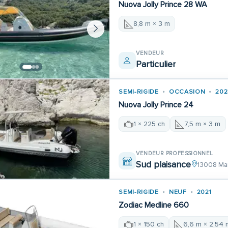
Nuova Jolly Prince 28 WA
8,8 m × 3 m
VENDEUR
Particulier
SEMI-RIGIDE
OCCASION
202
Nuova Jolly Prince 24
1 × 225 ch
7,5 m × 3 m
VENDEUR PROFESSIONNEL
Sud plaisance
13008 Mar
SEMI-RIGIDE
NEUF
2021
Zodiac Medline 660
1 × 150 ch
6,6 m × 2,54 