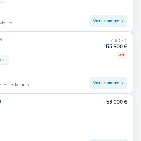
Voir l'annonce
zigues
4
61 500 €
55 900 €
-9%
6 m
Voir l'annonce
nde Les Maures
58 000 €
1