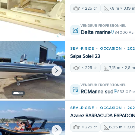
1 × 225 ch
7,8 m × 3,19 
VENDEUR PROFESSIONNEL
Delta marine
84000 Avi
SEMI-RIGIDE
OCCASION
202
Salpa Soleil 23
1 × 225 ch
7,15 m × 2,8 
VENDEUR PROFESSIONNEL
RCMarine sud
83310 Por
SEMI-RIGIDE
OCCASION
202
Azaiez BARRACUDA ESPADON
1 × 225 ch
6,95 m × 3,0