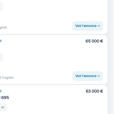
m
Voir l'annonce
gnon
65 000 €
3
m
Voir l'annonce
t Cogolin
63 000 €
2
 695
5 m