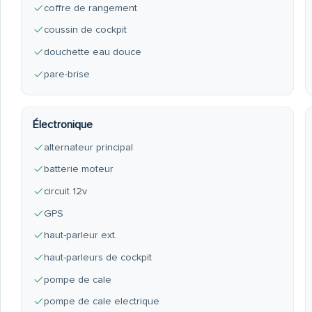
coffre de rangement
coussin de cockpit
douchette eau douce
pare-brise
Électronique
alternateur principal
batterie moteur
circuit 12v
GPS
haut-parleur ext.
haut-parleurs de cockpit
pompe de cale
pompe de cale electrique