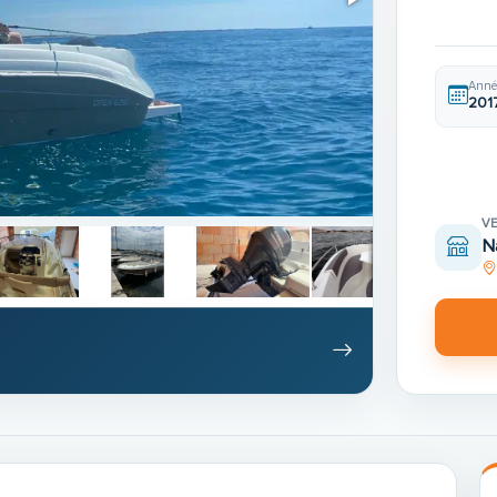
Anné
201
V
N