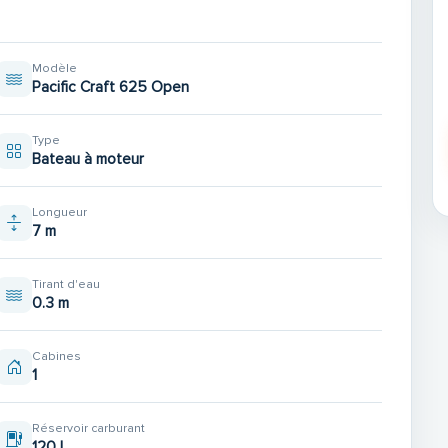
Modèle
Pacific Craft 625 Open
Type
Bateau à moteur
Longueur
7 m
Tirant d'eau
0.3 m
Cabines
1
Réservoir carburant
120 L