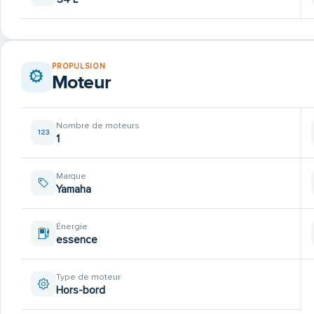
💰
Prix : 33 000 €
📄
Dossier complet sur demande
📸
Photos supplémentaires disponibles sur simple demande
PROPULSION
Moteur
Nombre de moteurs
1
Marque
Yamaha
Énergie
essence
Type de moteur
Hors-bord