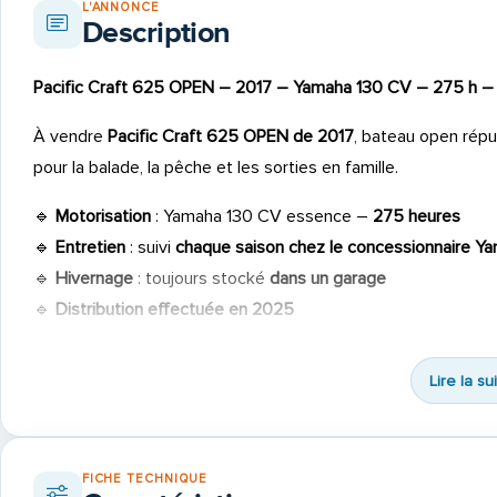
L'ANNONCE
Description
Pacific Craft 625 OPEN – 2017 – Yamaha 130 CV – 275 h –
À vendre
Pacific Craft 625 OPEN de 2017
, bateau open réput
pour la balade, la pêche et les sorties en famille.
🔹
Motorisation
: Yamaha 130 CV essence –
275 heures
🔹
Entretien
: suivi
chaque saison chez le concessionnaire Y
🔹
Hivernage
: toujours stocké
dans un garage
🔹
Distribution effectuée en 2025
🔹
Certificat d’immatriculation
: voir PJ
🔹
Dossier complet de factures disponible sur demande
Lire la su
Équipements :
Bimini inox
FICHE TECHNIQUE