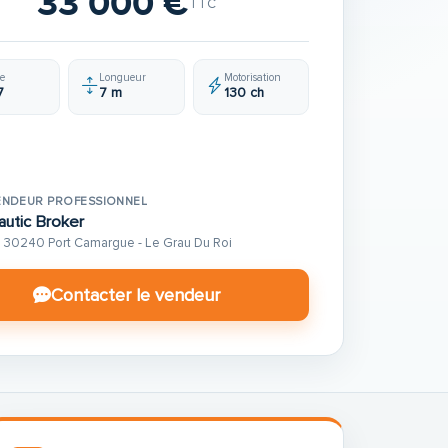
33 000 €
TTC
e
Longueur
Motorisation
7
7 m
130 ch
ENDEUR PROFESSIONNEL
autic Broker
30240 Port Camargue - Le Grau Du Roi
Contacter le vendeur