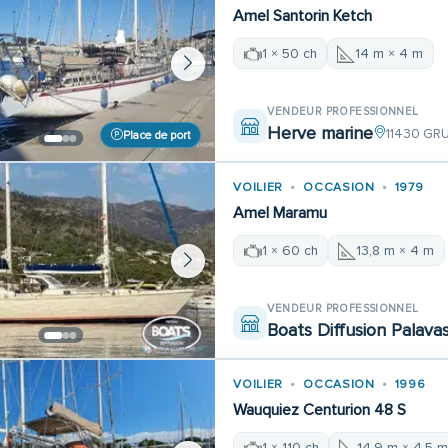
Amel Santorin Ketch
1 × 50 ch
14 m × 4 m
VENDEUR PROFESSIONNEL
Herve marine
11430 GR
Place de port
VOILIER
OCCASION
1979
Amel Maramu
1 × 60 ch
13,8 m × 4 m
VENDEUR PROFESSIONNEL
Boats Diffusion Palava
VOILIER
OCCASION
1996
Wauquiez Centurion 48 S
1 × 110 ch
14,9 m × 4,5 