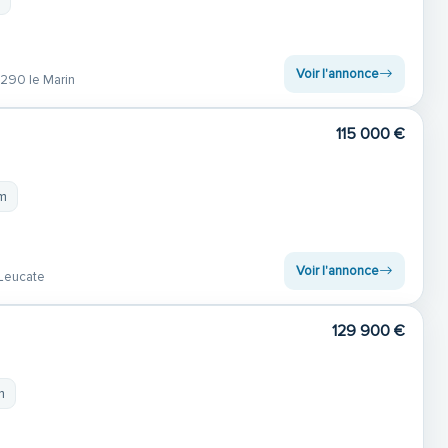
Voir l'annonce
290 le Marin
115 000 €
 m
Voir l'annonce
 Leucate
129 900 €
m