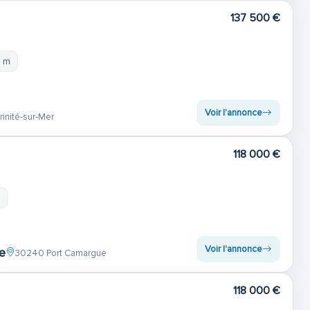
137 500 €
4 m
Voir l'annonce
inité-sur-Mer
118 000 €
m
Voir l'annonce
ce
30240 Port Camargue
118 000 €