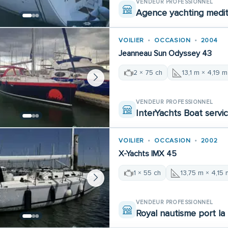
VENDEUR PROFESSIONNEL
Agence yachting medi
VOILIER
OCCASION
2004
Jeanneau Sun Odyssey 43
2 × 75 ch
13,1 m × 4,19 m
VENDEUR PROFESSIONNEL
InterYachts Boat servi
VOILIER
OCCASION
2002
X-Yachts IMX 45
1 × 55 ch
13,75 m × 4,15 
VENDEUR PROFESSIONNEL
Royal nautisme port la