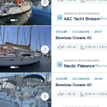
VENDEUR PROFESSIONNEL
A&C Yacht Brokers
97
VOILIER
OCCASION
2007
Beneteau Oceanis 40
1 × 40 ch
11,82 m × 3,91
VENDEUR PROFESSIONNEL
Nautic Plaisance
11370
VOILIER
OCCASION
2008
Beneteau Oceanis 40
1 × 45 ch
12,15 m × 3,91 