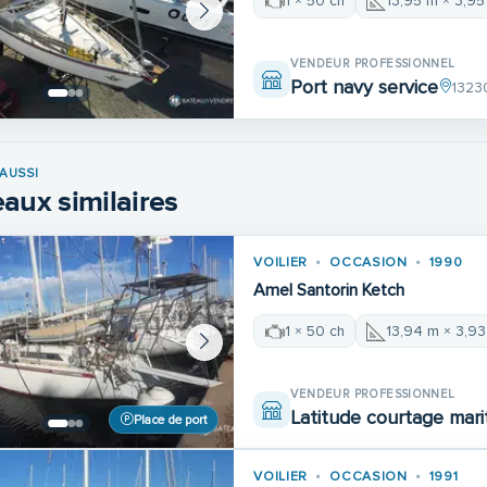
1 × 50 ch
13,95 m × 3,95
VENDEUR PROFESSIONNEL
Port navy service
1323
AUSSI
aux similaires
VOILIER
OCCASION
1990
Amel Santorin Ketch
1 × 50 ch
13,94 m × 3,9
VENDEUR PROFESSIONNEL
Latitude courtage mari
Place de port
VOILIER
OCCASION
1991