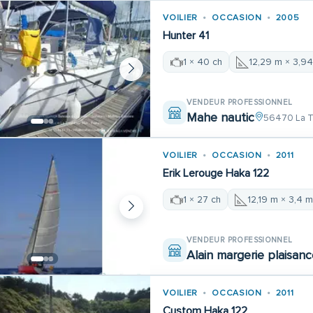
VOILIER
OCCASION
2005
Hunter 41
1 × 40 ch
12,29 m × 3,9
VENDEUR PROFESSIONNEL
Mahe nautic
56470 La Tr
VOILIER
OCCASION
2011
Erik Lerouge Haka 122
1 × 27 ch
12,19 m × 3,4 
VENDEUR PROFESSIONNEL
Alain margerie plaisan
VOILIER
OCCASION
2011
Custom Haka 122