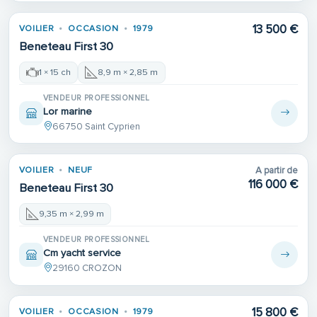
13 500 €
VOILIER
OCCASION
1979
Beneteau First 30
1 × 15 ch
8,9 m × 2,85 m
VENDEUR PROFESSIONNEL
Lor marine
66750 Saint Cyprien
VOILIER
NEUF
A partir de
116 000 €
Beneteau First 30
9,35 m × 2,99 m
VENDEUR PROFESSIONNEL
Cm yacht service
29160 CROZON
15 800 €
VOILIER
OCCASION
1979