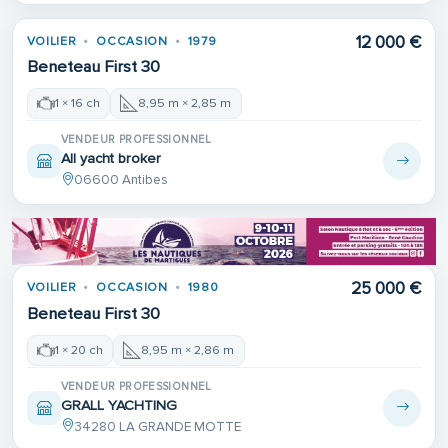
12 000 €
VOILIER
OCCASION
1979
Beneteau First 30
1 × 16 ch
8,95 m × 2,85 m
VENDEUR PROFESSIONNEL
All yacht broker
06600 Antibes
25 000 €
VOILIER
OCCASION
1980
Beneteau First 30
1 × 20 ch
8,95 m × 2,86 m
VENDEUR PROFESSIONNEL
GRALL YACHTING
34280 LA GRANDE MOTTE