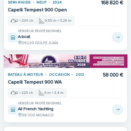
168 820 €
SEMI-RIGIDE
NEUF
2024
Capelli Tempest 900 Open
2 × 200 ch
9,55 m × 3,26 m
VENDEUR PROFESSIONNEL
A-boat
06220 GOLFE JUAN
58 000 €
BATEAU À MOTEUR
OCCASION
2012
Capelli Tempest 900 WA
2 × 225 ch
9 m × 3,4 m
VENDEUR PROFESSIONNEL
All French Yachting
98 000 MONACO