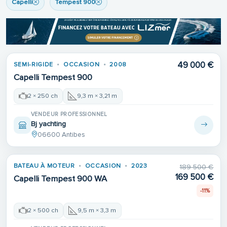
Capelli
Tempest 900
49 000 €
SEMI-RIGIDE
OCCASION
2008
Capelli Tempest 900
2 × 250 ch
9,3 m × 3,21 m
VENDEUR PROFESSIONNEL
Bj yachting
06600 Antibes
BATEAU À MOTEUR
OCCASION
2023
189 500 €
1ÈRE MAIN
169 500 €
Capelli Tempest 900 WA
-11%
2 × 500 ch
9,5 m × 3,3 m