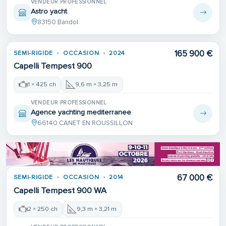
VENDEUR PROFESSIONNEL
Astro yacht
83150 Bandol
165 900 €
SEMI-RIGIDE
OCCASION
2024
Capelli Tempest 900
1 × 425 ch
9,6 m × 3,25 m
VENDEUR PROFESSIONNEL
Agence yachting mediterranee
66140 CANET EN ROUSSILLON
Place de port
67 000 €
SEMI-RIGIDE
OCCASION
2014
Capelli Tempest 900 WA
2 × 250 ch
9,3 m × 3,21 m