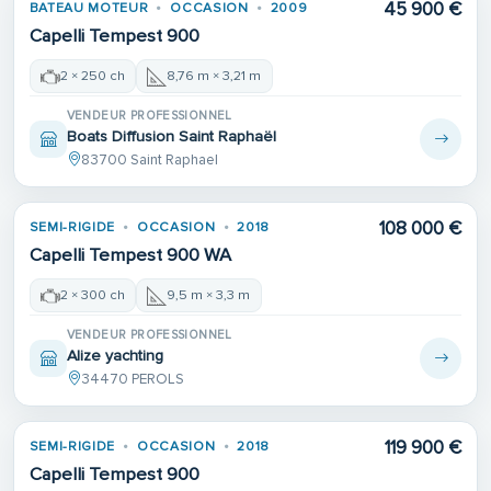
45 900 €
BATEAU MOTEUR
OCCASION
2009
Capelli Tempest 900
2 × 250 ch
8,76 m × 3,21 m
VENDEUR PROFESSIONNEL
Boats Diffusion Saint Raphaël
83700 Saint Raphael
108 000 €
SEMI-RIGIDE
OCCASION
2018
Capelli Tempest 900 WA
2 × 300 ch
9,5 m × 3,3 m
VENDEUR PROFESSIONNEL
Alize yachting
34470 PEROLS
119 900 €
SEMI-RIGIDE
OCCASION
2018
Capelli Tempest 900