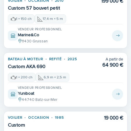
199 000 €
VOILIER
OCCASION
2010
Custom 57 bouvet petit
1 × 150 ch
17,4 m × 5 m
VENDEUR PROFESSIONNEL
Marine&Co
11430 Gruissan
Place de port
BATEAU À MOTEUR
REFITÉ
2025
A partir de
REFIT
64 900 €
Custom AKA 690
1 × 200 ch
6,9 m × 2,5 m
VENDEUR PROFESSIONNEL
Yuniboat
44740 Batz-sur-Mer
19 000 €
VOILIER
OCCASION
1985
Custom