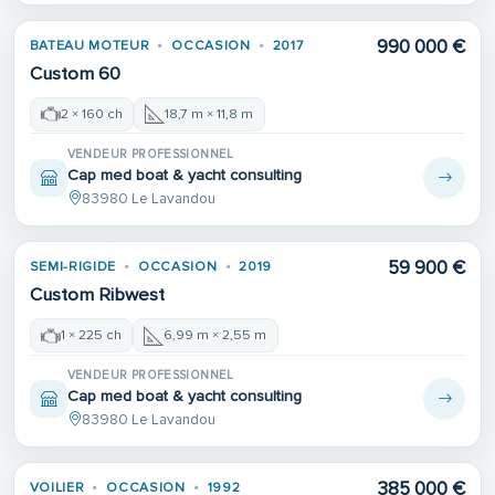
990 000 €
BATEAU MOTEUR
OCCASION
2017
Custom 60
2 × 160 ch
18,7 m × 11,8 m
VENDEUR PROFESSIONNEL
Cap med boat & yacht consulting
83980 Le Lavandou
59 900 €
SEMI-RIGIDE
OCCASION
2019
Custom Ribwest
1 × 225 ch
6,99 m × 2,55 m
VENDEUR PROFESSIONNEL
Cap med boat & yacht consulting
83980 Le Lavandou
385 000 €
VOILIER
OCCASION
1992