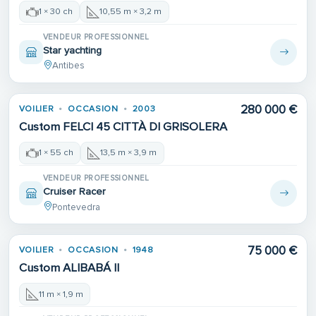
1 × 30 ch
10,55 m × 3,2 m
VENDEUR PROFESSIONNEL
Star yachting
Antibes
280 000 €
VOILIER
OCCASION
2003
Custom FELCI 45 CITTÀ DI GRISOLERA
1 × 55 ch
13,5 m × 3,9 m
VENDEUR PROFESSIONNEL
Cruiser Racer
Pontevedra
75 000 €
VOILIER
OCCASION
1948
Custom ALIBABÁ II
11 m × 1,9 m