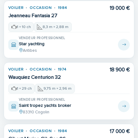
19 000 €
VOILIER
OCCASION
1984
Jeanneau Fantasia 27
1 × 10 ch
8,3 m × 2,88 m
VENDEUR PROFESSIONNEL
Star yachting
Antibes
18 900 €
VOILIER
OCCASION
1974
Wauquiez Centurion 32
1 × 29 ch
9,75 m × 2,96 m
VENDEUR PROFESSIONNEL
Saint tropez yachts broker
83310 Cogolin
17 000 €
VOILIER
OCCASION
1984