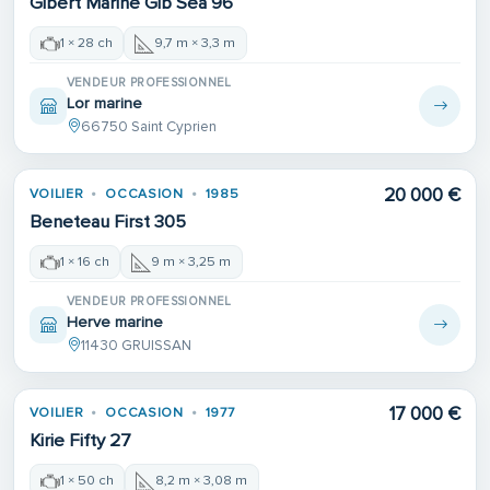
Gibert Marine Gib Sea 96
1 × 28 ch
9,7 m × 3,3 m
VENDEUR PROFESSIONNEL
Lor marine
66750 Saint Cyprien
Place de port
20 000 €
VOILIER
OCCASION
1985
Beneteau First 305
1 × 16 ch
9 m × 3,25 m
VENDEUR PROFESSIONNEL
Herve marine
11430 GRUISSAN
17 000 €
VOILIER
OCCASION
1977
Kirie Fifty 27
1 × 50 ch
8,2 m × 3,08 m