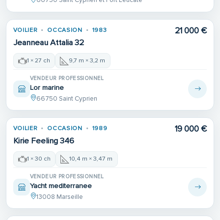
66750 Saint Cyprien et Port Leucate
21 000 €
VOILIER
OCCASION
1983
Jeanneau Attalia 32
1 × 27 ch
9,7 m × 3,2 m
VENDEUR PROFESSIONNEL
Lor marine
66750 Saint Cyprien
19 000 €
VOILIER
OCCASION
1989
Kirie Feeling 346
1 × 30 ch
10,4 m × 3,47 m
VENDEUR PROFESSIONNEL
Yacht mediterranee
13008 Marseille