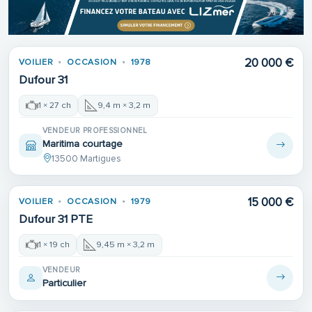
20 000 €
VOILIER
OCCASION
1978
Dufour 31
1 × 27 ch
9,4 m × 3,2 m
VENDEUR PROFESSIONNEL
Maritima courtage
13500 Martigues
15 000 €
VOILIER
OCCASION
1979
Dufour 31 PTE
1 × 19 ch
9,45 m × 3,2 m
VENDEUR
Particulier