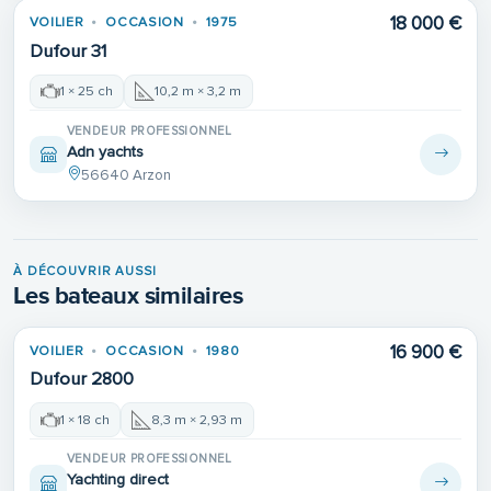
18 000 €
VOILIER
OCCASION
1975
Dufour 31
1 × 25 ch
10,2 m × 3,2 m
VENDEUR PROFESSIONNEL
Adn yachts
56640 Arzon
À DÉCOUVRIR AUSSI
Les bateaux similaires
Place de port
16 900 €
VOILIER
OCCASION
1980
Dufour 2800
1 × 18 ch
8,3 m × 2,93 m
VENDEUR PROFESSIONNEL
Yachting direct