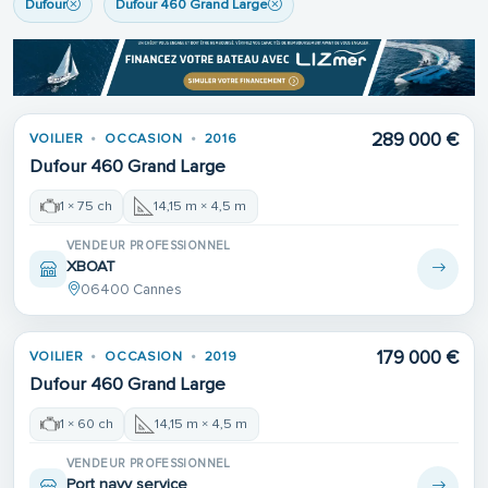
Dufour
Dufour 460 Grand Large
289 000 €
VOILIER
OCCASION
2016
Dufour 460 Grand Large
1 × 75 ch
14,15 m × 4,5 m
VENDEUR PROFESSIONNEL
XBOAT
06400 Cannes
179 000 €
VOILIER
OCCASION
2019
Dufour 460 Grand Large
1 × 60 ch
14,15 m × 4,5 m
VENDEUR PROFESSIONNEL
Port navy service