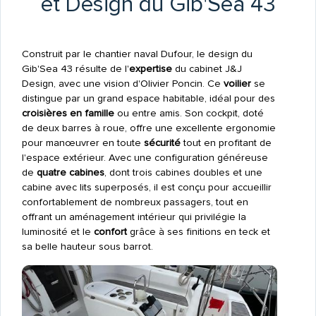
et Design du Gib'Sea 43
Construit par le chantier naval Dufour, le design du
Gib'Sea 43 résulte de l'
expertise
du cabinet J&J
Design, avec une vision d'Olivier Poncin. Ce
voilier
se
distingue par un grand espace habitable, idéal pour des
croisières en famille
ou entre amis. Son cockpit, doté
de deux barres à roue, offre une excellente ergonomie
pour manœuvrer en toute
sécurité
tout en profitant de
l'espace extérieur. Avec une configuration généreuse
de
quatre cabines
, dont trois cabines doubles et une
cabine avec lits superposés, il est conçu pour accueillir
confortablement de nombreux passagers, tout en
offrant un aménagement intérieur qui privilégie la
luminosité et le
confort
grâce à ses finitions en teck et
sa belle hauteur sous barrot.