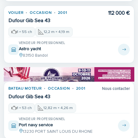
112 000 €
VOILIER
OCCASION
2001
Dufour Gib Sea 43
1 × 55 ch
12,2 m × 4,19 m
VENDEUR PROFESSIONNEL
Astro yacht
83150 Bandol
BATEAU MOTEUR
OCCASION
2001
Nous contacter
Dufour Gib Sea 43
1 × 53 ch
12,82 m × 4,26 m
VENDEUR PROFESSIONNEL
Port navy service
13230 PORT SAINT LOUIS DU RHONE