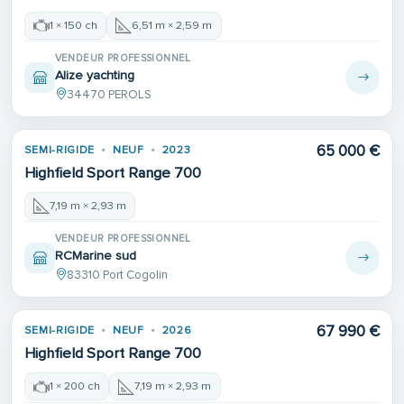
1 × 150 ch
6,51 m × 2,59 m
VENDEUR PROFESSIONNEL
Alize yachting
34470 PEROLS
65 000 €
SEMI-RIGIDE
NEUF
2023
Highfield Sport Range 700
7,19 m × 2,93 m
VENDEUR PROFESSIONNEL
RCMarine sud
83310 Port Cogolin
67 990 €
SEMI-RIGIDE
NEUF
2026
Highfield Sport Range 700
1 × 200 ch
7,19 m × 2,93 m