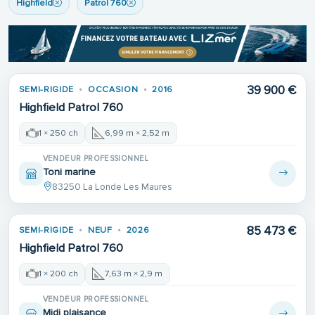
Highfield
Patrol 760
39 900 €
SEMI-RIGIDE
OCCASION
2016
Highfield Patrol 760
1 × 250 ch
6,99 m × 2,52 m
VENDEUR PROFESSIONNEL
Toni marine
83250 La Londe Les Maures
85 473 €
SEMI-RIGIDE
NEUF
2026
Highfield Patrol 760
1 × 200 ch
7,63 m × 2,9 m
VENDEUR PROFESSIONNEL
Midi plaisance