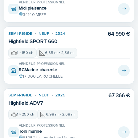
VENDEUR PROFESSIONNEL
Midi plaisance
34140 MEZE
64 990 €
SEMI-RIGIDE
NEUF
2024
Highfield SPORT 660
1 × 150 ch
6,65 m × 2,56 m
VENDEUR PROFESSIONNEL
RCMarine charente
17 000 LA ROCHELLE
67 366 €
SEMI-RIGIDE
NEUF
2025
Highfield ADV7
1 × 250 ch
6,98 m × 2,68 m
VENDEUR PROFESSIONNEL
Toni marine