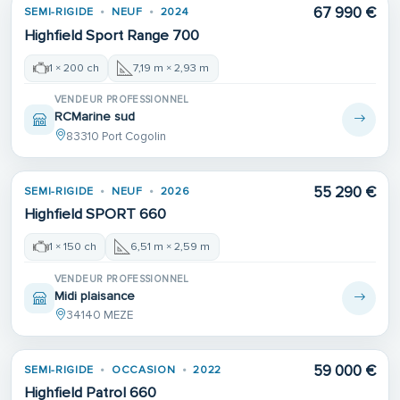
67 990 €
SEMI-RIGIDE
NEUF
2024
Highfield Sport Range 700
1 × 200 ch
7,19 m × 2,93 m
VENDEUR PROFESSIONNEL
RCMarine sud
83310 Port Cogolin
55 290 €
SEMI-RIGIDE
NEUF
2026
Highfield SPORT 660
1 × 150 ch
6,51 m × 2,59 m
VENDEUR PROFESSIONNEL
Midi plaisance
34140 MEZE
59 000 €
SEMI-RIGIDE
OCCASION
2022
Highfield Patrol 660