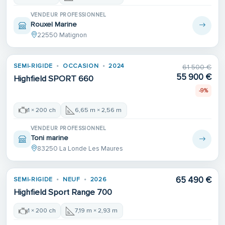
VENDEUR PROFESSIONNEL
Rouxel Marine
22550 Matignon
SEMI-RIGIDE
OCCASION
2024
61 500 €
55 900 €
Highfield SPORT 660
-9%
1 × 200 ch
6,65 m × 2,56 m
VENDEUR PROFESSIONNEL
Toni marine
83250 La Londe Les Maures
65 490 €
SEMI-RIGIDE
NEUF
2026
Highfield Sport Range 700
1 × 200 ch
7,19 m × 2,93 m