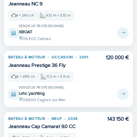
Jeanneau NC 9
1 × 260 ch
9,12 m × 3,15 m
VENDEUR PROFESSIONNEL
XBOAT
06400 Cannes
Place de port
120 000 €
BATEAU À MOTEUR
OCCASION
2001
Jeanneau Prestige 36 Fly
2 × 285 ch
11,3 m × 3,9 m
VENDEUR PROFESSIONNEL
Lvhc yachting
06800 Cagnes sur Mer
143 150 €
BATEAU À MOTEUR
NEUF
2026
Jeanneau Cap Camarat 9.0 CC