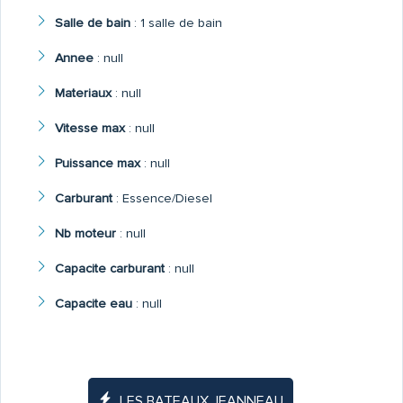
Salle de bain
:
1 salle de bain
Annee
:
null
Materiaux
:
null
Vitesse max
:
null
Puissance max
:
null
Carburant
:
Essence/Diesel
Nb moteur
:
null
Capacite carburant
:
null
Capacite eau
:
null
LES BATEAUX JEANNEAU