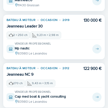
Marine&Co
11430 Gruissan
130 000 €
BATEAU À MOTEUR
OCCASION
2019
Jeanneau Leader 30
2 × 250 ch
9,23 m × 2,98 m
VENDEUR PROFESSIONNEL
Mp nautic
83980 Le Lavandou
122 900 €
BATEAU À MOTEUR
OCCASION
2012
Jeanneau NC 9
270 ch
9,43 m × 3,15 m
VENDEUR PROFESSIONNEL
Cap med boat & yacht consulting
83980 Le Lavandou