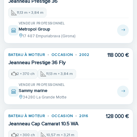
Jeanneau Prestige 36
11,13 m × 3,84 m
VENDEUR PROFESSIONNEL
Metropol Group
17 487 Empuriabrava (Girona)
Place de port
118 000 €
BATEAU À MOTEUR
OCCASION
2002
Jeanneau Prestige 36 Fly
2 × 370 ch
11,13 m × 3,84 m
VENDEUR PROFESSIONNEL
Sammy marine
34280 La Grande Motte
128 000 €
BATEAU À MOTEUR
OCCASION
2016
Jeanneau Cap Camarat 10.5 WA
2 × 300 ch
10,57 m × 3,21 m