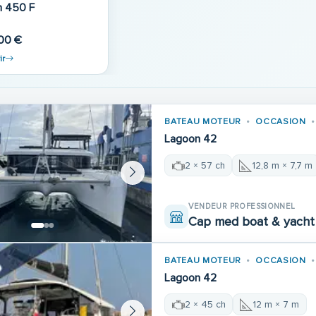
Lagoon 450 F
00 €
ir
BATEAU MOTEUR
OCCASION
Lagoon 42
2 × 57 ch
12,8 m × 7,7 m
VENDEUR PROFESSIONNEL
Cap med boat & yacht 
BATEAU MOTEUR
OCCASION
Lagoon 42
2 × 45 ch
12 m × 7 m