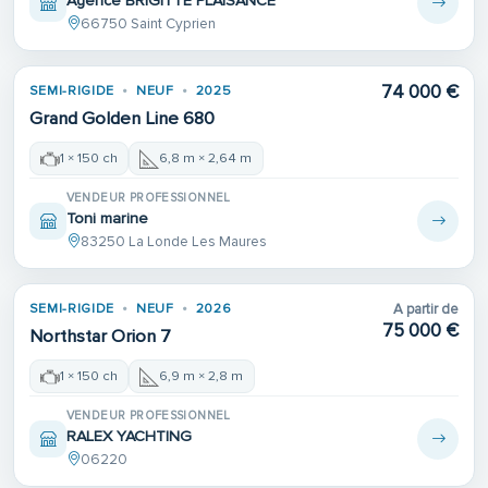
Agence BRIGITTE PLAISANCE
66750 Saint Cyprien
74 000 €
SEMI-RIGIDE
NEUF
2025
Grand Golden Line 680
1 × 150 ch
6,8 m × 2,64 m
VENDEUR PROFESSIONNEL
Toni marine
83250 La Londe Les Maures
Place de port
SEMI-RIGIDE
NEUF
2026
A partir de
75 000 €
Northstar Orion 7
1 × 150 ch
6,9 m × 2,8 m
VENDEUR PROFESSIONNEL
RALEX YACHTING
06220