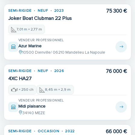
75 300 €
SEMI-RIGIDE
NEUF
2023
Joker Boat Clubman 22 Plus
7,01 m × 2,77 m
VENDEUR PROFESSIONNEL
Azur Marine
10500 Dienville/ 06210 Mandelieu La Napoule
76 000 €
SEMI-RIGIDE
NEUF
2026
4XC HA27
1 × 250 ch
8,45 m × 2,9 m
VENDEUR PROFESSIONNEL
Midi plaisance
34140 MEZE
66 000 €
SEMI-RIGIDE
OCCASION
2022