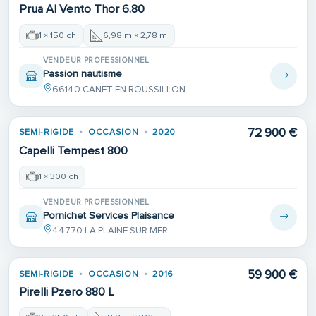
Prua Al Vento Thor 6.80
1 × 150 ch
6,98 m × 2,78 m
VENDEUR PROFESSIONNEL
Passion nautisme
66140 CANET EN ROUSSILLON
72 900 €
SEMI-RIGIDE
OCCASION
2020
Capelli Tempest 800
1 × 300 ch
VENDEUR PROFESSIONNEL
Pornichet Services Plaisance
44770 LA PLAINE SUR MER
Place de port
59 900 €
SEMI-RIGIDE
OCCASION
2016
Pirelli Pzero 880 L