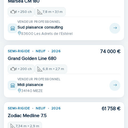
Marsea CM 180
1 × 250 ch
7,8 m × 3,1 m
VENDEUR PROFESSIONNEL
Sud plaisance consulting
83600 Les Adrets de l'Estérel
74 000 €
SEMI-RIGIDE
NEUF
2026
Grand Golden Line 680
1 × 200 ch
6,8 m × 2,7 m
VENDEUR PROFESSIONNEL
Midi plaisance
34140 MEZE
61 758 €
SEMI-RIGIDE
NEUF
2026
Zodiac Medline 7.5
7,34 m × 2,9 m