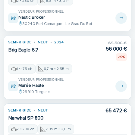
2 × 250 ch
8,8 m × 3,12 m
VENDEUR PROFESSIONNEL
Nautic Broker
30240 Port Camargue - Le Grau Du Roi
Place de port
SEMI-RIGIDE
NEUF
2024
69 500 €
56 000 €
Brig Eagle 6.7
-19%
1 × 175 ch
6,7 m × 2,55 m
VENDEUR PROFESSIONNEL
Marée Haute
29910 Tregunc
65 472 €
SEMI-RIGIDE
NEUF
Narwhal SP 800
2 × 200 ch
7,99 m × 2,8 m