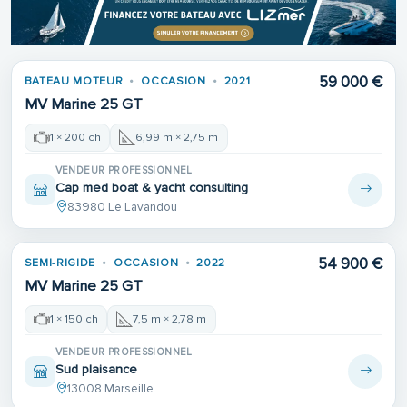
59 000 €
BATEAU MOTEUR
OCCASION
2021
MV Marine 25 GT
1 × 200 ch
6,99 m × 2,75 m
VENDEUR PROFESSIONNEL
Cap med boat & yacht consulting
83980 Le Lavandou
54 900 €
SEMI-RIGIDE
OCCASION
2022
MV Marine 25 GT
1 × 150 ch
7,5 m × 2,78 m
VENDEUR PROFESSIONNEL
Sud plaisance
13008 Marseille