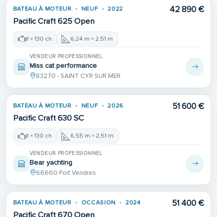
42 890 €
BATEAU À MOTEUR
NEUF
2022
Pacific Craft 625 Open
1 × 130 ch
6,24 m × 2,51 m
VENDEUR PROFESSIONNEL
Miss cat performance
83270 - SAINT CYR SUR MER
51 600 €
BATEAU À MOTEUR
NEUF
2026
Pacific Craft 630 SC
1 × 130 ch
6,55 m × 2,51 m
VENDEUR PROFESSIONNEL
Bear yachting
66660 Port Vendres
51 400 €
BATEAU À MOTEUR
OCCASION
2024
Pacific Craft 670 Open