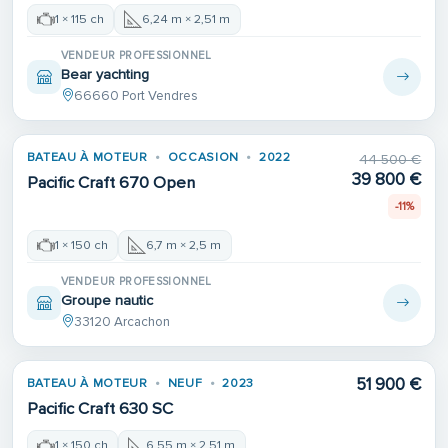
1 × 115 ch
6,24 m × 2,51 m
VENDEUR PROFESSIONNEL
Bear yachting
66660 Port Vendres
Place de port
BATEAU À MOTEUR
OCCASION
2022
44 500 €
39 800 €
Pacific Craft 670 Open
-11%
1 × 150 ch
6,7 m × 2,5 m
VENDEUR PROFESSIONNEL
Groupe nautic
33120 Arcachon
51 900 €
BATEAU À MOTEUR
NEUF
2023
Pacific Craft 630 SC
1 × 150 ch
6,55 m × 2,51 m