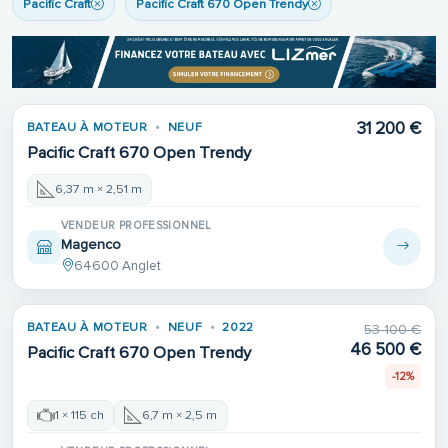
Pacific Craft
Pacific Craft 670 Open Trendy
31 200 €
BATEAU À MOTEUR
NEUF
Pacific Craft 670 Open Trendy
6,37 m × 2,51 m
VENDEUR PROFESSIONNEL
Magenco
64600 Anglet
BATEAU À MOTEUR
NEUF
2022
53 100 €
46 500 €
Pacific Craft 670 Open Trendy
-12%
1 × 115 ch
6,7 m × 2,5 m