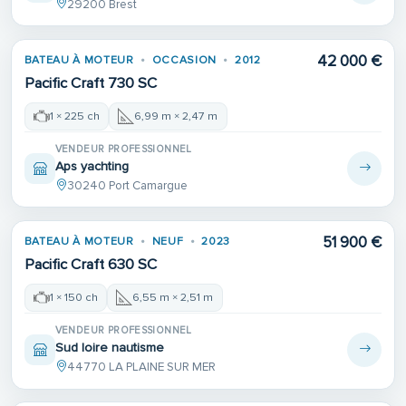
29200 Brest
42 000 €
BATEAU À MOTEUR
OCCASION
2012
Pacific Craft 730 SC
1 × 225 ch
6,99 m × 2,47 m
VENDEUR PROFESSIONNEL
Aps yachting
30240 Port Camargue
51 900 €
BATEAU À MOTEUR
NEUF
2023
Pacific Craft 630 SC
1 × 150 ch
6,55 m × 2,51 m
VENDEUR PROFESSIONNEL
Sud loire nautisme
44770 LA PLAINE SUR MER