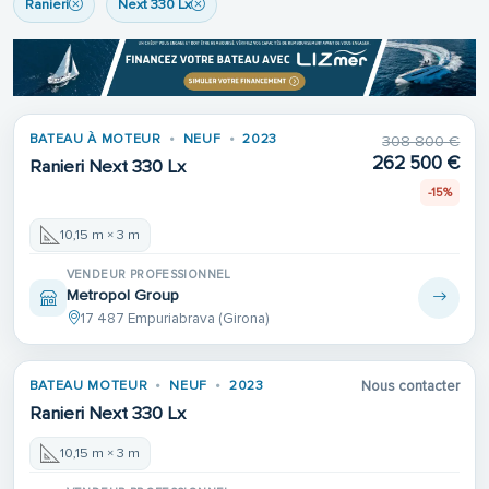
Ranieri
Next 330 Lx
BATEAU À MOTEUR
NEUF
2023
308 800 €
262 500 €
Ranieri Next 330 Lx
-15%
10,15 m × 3 m
VENDEUR PROFESSIONNEL
Metropol Group
17 487 Empuriabrava (Girona)
BATEAU MOTEUR
NEUF
2023
Nous contacter
Ranieri Next 330 Lx
10,15 m × 3 m