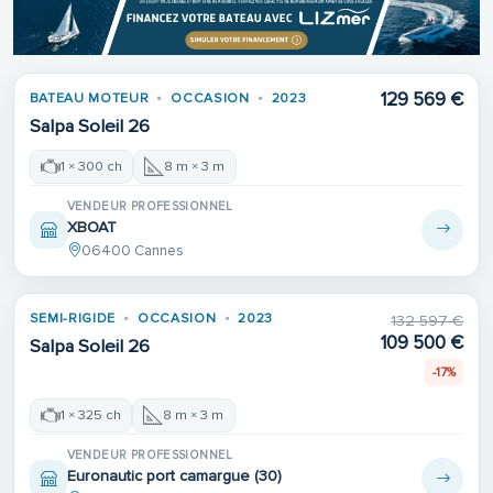
129 569 €
BATEAU MOTEUR
OCCASION
2023
Salpa Soleil 26
1 × 300 ch
8 m × 3 m
VENDEUR PROFESSIONNEL
XBOAT
06400 Cannes
Place de port
SEMI-RIGIDE
OCCASION
2023
132 597 €
109 500 €
Salpa Soleil 26
-17%
1 × 325 ch
8 m × 3 m
VENDEUR PROFESSIONNEL
Euronautic port camargue (30)