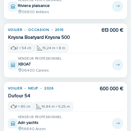
VENDEUR PROFESSIONNEL
Riviera plaisance
06600 Antibes
613 000 €
VOILIER
OCCASION
2015
Knysna Boatyard Knysna 500
2 × 54 ch
15,24 m × 8 m
VENDEUR PROFESSIONNEL
XBOAT
06400 Cannes
Place de port
600 000 €
VOILIER
NEUF
2026
Dufour 54
1 × 80 ch
16,84 m × 5,25 m
VENDEUR PROFESSIONNEL
Adn yachts
56640 Arzon