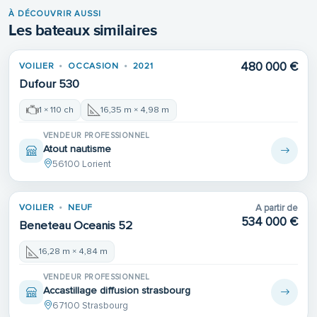
À DÉCOUVRIR AUSSI
Les bateaux similaires
480 000 €
VOILIER
OCCASION
2021
Dufour 530
1 × 110 ch
16,35 m × 4,98 m
VENDEUR PROFESSIONNEL
Atout nautisme
56100 Lorient
VOILIER
NEUF
A partir de
534 000 €
Beneteau Oceanis 52
16,28 m × 4,84 m
VENDEUR PROFESSIONNEL
Accastillage diffusion strasbourg
67100 Strasbourg
Place de port