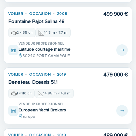
499 900 €
VOILIER
OCCASION
2008
Fountaine Pajot Salina 48
2 × 55 ch
14,3 m × 7,7 m
VENDEUR PROFESSIONNEL
Latitude courtage maritime
30240 PORT CAMARGUE
479 000 €
VOILIER
OCCASION
2019
Beneteau Oceanis 51.1
1 × 110 ch
14,98 m × 4,8 m
VENDEUR PROFESSIONNEL
European Yacht Brokers
Europe
489 000 €
VOILIER
OCCASION
2019