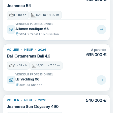
Jeanneau 54
1 × 110 ch
16,16 m × 4,92 m
VENDEUR PROFESSIONNEL
Alliance nautique 66
66140 Canet En Roussillon
VOILIER
NEUF
2026
A partir de
635 000 €
Bali Catamarans Bali 4.6
2 × 57 ch
14,33 m × 7,66 m
VENDEUR PROFESSIONNEL
LB Yachting 06
06600 Antibes
540 000 €
VOILIER
NEUF
2026
Jeanneau Sun Odyssey 490