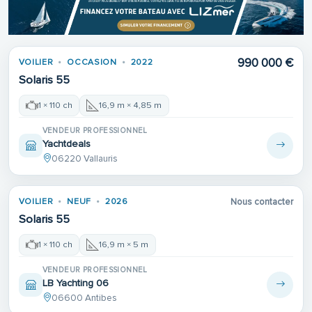
990 000 €
VOILIER
OCCASION
2022
Solaris 55
1 × 110 ch
16,9 m × 4,85 m
VENDEUR PROFESSIONNEL
Yachtdeals
06220 Vallauris
VOILIER
NEUF
2026
Nous contacter
Solaris 55
1 × 110 ch
16,9 m × 5 m
VENDEUR PROFESSIONNEL
LB Yachting 06
06600 Antibes