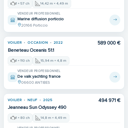
1 × 57 ch
14,42 m × 4,49 m
VENDEUR PROFESSIONNEL
Marine diffusion porticcio
20166 Porticcio
589 000 €
VOILIER
OCCASION
2022
Beneteau Oceanis 51.1
1 × 110 ch
15,94 m × 4,8 m
VENDEUR PROFESSIONNEL
De valk yachting france
06600 ANTIBES
494 971 €
VOILIER
NEUF
2025
Jeanneau Sun Odyssey 490
1 × 80 ch
14,8 m × 4,49 m