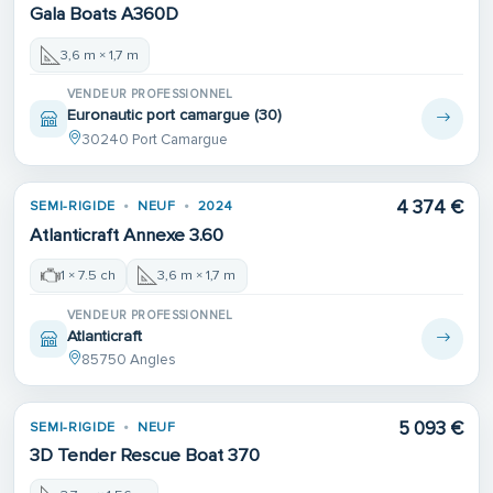
Gala Boats A360D
3,6 m × 1,7 m
VENDEUR PROFESSIONNEL
Euronautic port camargue (30)
30240 Port Camargue
4 374 €
SEMI-RIGIDE
NEUF
2024
Atlanticraft Annexe 3.60
1 × 7.5 ch
3,6 m × 1,7 m
VENDEUR PROFESSIONNEL
Atlanticraft
85750 Angles
5 093 €
SEMI-RIGIDE
NEUF
3D Tender Rescue Boat 370