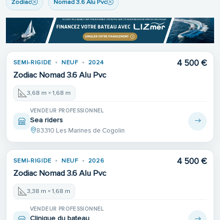
Zodiac
Nomad 3.6 Alu Pvc
4 500 €
SEMI-RIGIDE
NEUF
2024
Zodiac Nomad 3.6 Alu Pvc
3,68 m × 1,68 m
VENDEUR PROFESSIONNEL
Sea riders
83310 Les Marines de Cogolin
4 500 €
SEMI-RIGIDE
NEUF
2026
Zodiac Nomad 3.6 Alu Pvc
3,38 m × 1,68 m
VENDEUR PROFESSIONNEL
Clinique du bateau