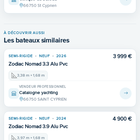
66750 St Cyprien
À DÉCOUVRIR AUSSI
Les bateaux similaires
3 999 €
SEMI-RIGIDE
NEUF
2026
Zodiac Nomad 3.3 Alu Pvc
3,38 m × 1,68 m
VENDEUR PROFESSIONNEL
Catalogne yachting
66750 SAINT CYPRIEN
4 900 €
SEMI-RIGIDE
NEUF
2024
Zodiac Nomad 3.9 Alu Pvc
3,97 m × 1,68 m